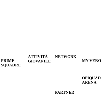
ATTIVITÀ
NETWORK
PRIME
MY VERO
GIOVANILE
LE
SQUADRE
ACCEDI
LE
SOCIETÀ
A1
CONTATTACI
NE
SOCIETÀ
CONVENZIONATE
FEMMINILE
LITÀ
DEL
CONTATTA
OPIQUAD
SUPERLEGA
CONSORZIO
IL
ARENA
VIENI
ATTIVITÀ
NETWORK
VISITA IL
ALLA
LE
SITO
PARTITA
SQUADRE
PARTNER
PHOTOGALLERY
VERO
CASE
SAFEGUARDI
VOLLEY
HISTORY
MINIVOLLEY
OPPORTUNITÁ
INSTAGRAM
PER LE