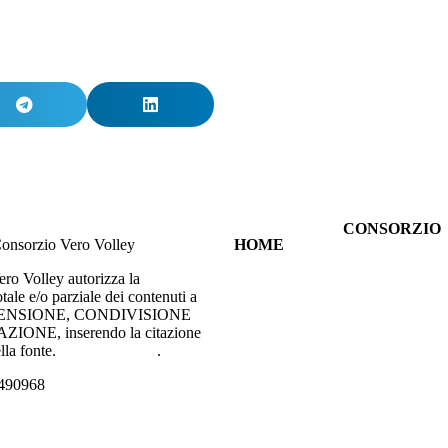
CONSORZIO
onsorzio Vero Volley
HOME
CHI SIAMO
TUTTE LE
SPORT
ero Volley autorizza la
NEWS
INNOVAZIO
tale e/o parziale dei contenuti a
VIENI
RESPONSABI
ECENSIONE, CONDIVISIONE
ALLA
SOCIALE
ONE, inserendo la citazione
PARTITA
LE
lla fonte.
Privacy Policy
.
PHOTOGALLERY
SOCIETÀ
RASSEGNA
DEL
5490968
STAMPA
CONSORZIO