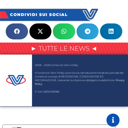
CONDIVIDI SUI SOCIAL
► TUTTE LE NEWS ◄
2008 – 2026 Consorzio Vero Volley
Il Consorzio Vero Volley autorizza la riproduzione totale e/o parziale dei
contenuti a scopo di RECENSIONE, CONDIVISIONE ED
INFORMAZIONE, inserendo la citazione obbligatoria della fonte.
Privacy
Policy
.
P. IVA: 06315490968