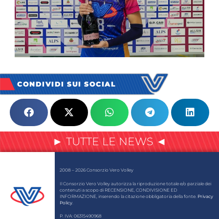
CONDIVIDI SUI SOCIAL
► TUTTE LE NEWS ◄
2008 – 2026 Consorzio Vero Volley
Il Consorzio Vero Volley autorizza la riproduzione totale e/o parziale dei
contenuti a scopo di RECENSIONE, CONDIVISIONE ED
INFORMAZIONE, inserendo la citazione obbligatoria della fonte.
Privacy
Policy
.
P. IVA: 06315490968