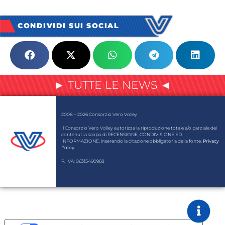
CONDIVIDI SUI SOCIAL
► TUTTE LE NEWS ◄
2008 – 2026 Consorzio Vero Volley
Il Consorzio Vero Volley autorizza la riproduzione totale e/o parziale dei
contenuti a scopo di RECENSIONE, CONDIVISIONE ED
INFORMAZIONE, inserendo la citazione obbligatoria della fonte.
Privacy
Policy
.
P. IVA: 06315490968