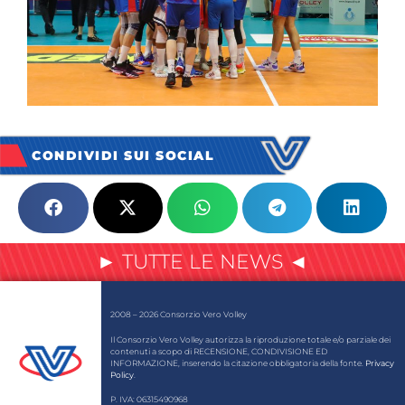
CONDIVIDI SUI SOCIAL
► TUTTE LE NEWS ◄
2008 – 2026 Consorzio Vero Volley
Il Consorzio Vero Volley autorizza la riproduzione totale e/o parziale dei
contenuti a scopo di RECENSIONE, CONDIVISIONE ED
INFORMAZIONE, inserendo la citazione obbligatoria della fonte.
Privacy
Policy
.
P. IVA: 06315490968