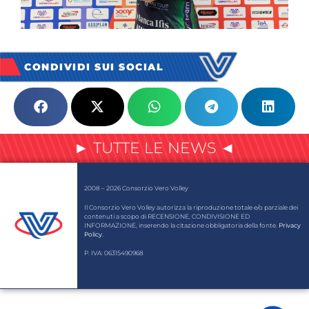
CONDIVIDI SUI SOCIAL
► TUTTE LE NEWS ◄
2008 – 2026 Consorzio Vero Volley
Il Consorzio Vero Volley autorizza la riproduzione totale e/o parziale dei
contenuti a scopo di RECENSIONE, CONDIVISIONE ED
INFORMAZIONE, inserendo la citazione obbligatoria della fonte.
Privacy
Policy
.
P. IVA: 06315490968