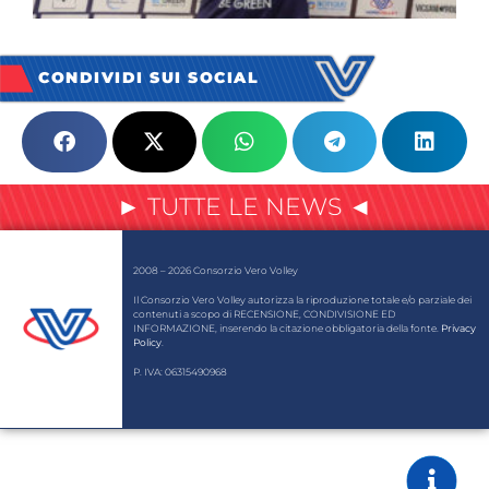
CONDIVIDI SUI SOCIAL
► TUTTE LE NEWS ◄
2008 – 2026 Consorzio Vero Volley
Il Consorzio Vero Volley autorizza la riproduzione totale e/o parziale dei
contenuti a scopo di RECENSIONE, CONDIVISIONE ED
INFORMAZIONE, inserendo la citazione obbligatoria della fonte.
Privacy
Policy
.
P. IVA: 06315490968