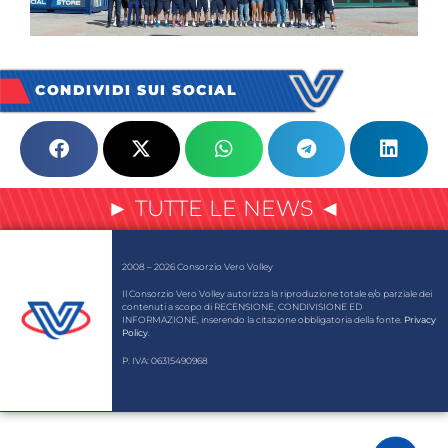
CONDIVIDI SUI SOCIAL
► TUTTE LE NEWS ◄
2008 – 2026 Consorzio Vero Volley
Il Consorzio Vero Volley autorizza la riproduzione totale e/o parziale dei
contenuti a scopo di RECENSIONE, CONDIVISIONE ED
INFORMAZIONE, inserendo la citazione obbligatoria della fonte.
Privacy
Policy
.
P. IVA: 06315490968