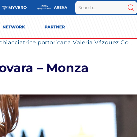
La Numia Vero Volley completa il roster: la schiacciatrice portoricana Valeria Vázquez Gomez è l’ultimo innesto di Milano per la stagione 2026/2027
ovara – Monza