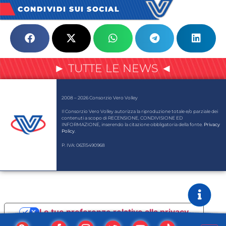
CONDIVIDI SUI SOCIAL
► TUTTE LE NEWS ◄
2008 – 2026 Consorzio Vero Volley
Il Consorzio Vero Volley autorizza la riproduzione totale e/o parziale dei
contenuti a scopo di RECENSIONE, CONDIVISIONE ED
INFORMAZIONE, inserendo la citazione obbligatoria della fonte.
Privacy
Policy
.
P. IVA: 06315490968
Le tue preferenze relative alla privacy