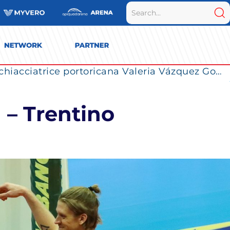
Vero Volley Monza verso la SuperLega 2026/27: il campionato cambia con l’introduzione dei Play Out
 – Trentino