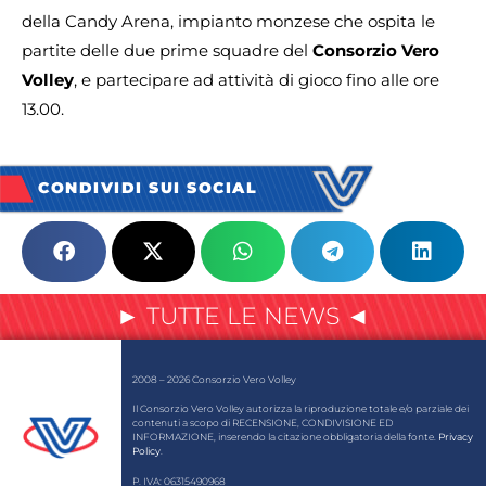
della Candy Arena, impianto monzese che ospita le
partite delle due prime squadre del
Consorzio Vero
Volley
, e partecipare ad attività di gioco fino alle ore
13.00.
CONDIVIDI SUI SOCIAL
► TUTTE LE NEWS ◄
2008 – 2026 Consorzio Vero Volley
Il Consorzio Vero Volley autorizza la riproduzione totale e/o parziale dei
contenuti a scopo di RECENSIONE, CONDIVISIONE ED
INFORMAZIONE, inserendo la citazione obbligatoria della fonte.
Privacy
Policy
.
P. IVA: 06315490968