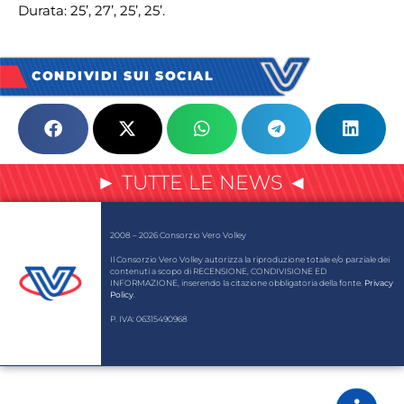
Durata: 25’, 27’, 25’, 25’.
CONDIVIDI SUI SOCIAL
► TUTTE LE NEWS ◄
2008 – 2026 Consorzio Vero Volley
Il Consorzio Vero Volley autorizza la riproduzione totale e/o parziale dei
contenuti a scopo di RECENSIONE, CONDIVISIONE ED
INFORMAZIONE, inserendo la citazione obbligatoria della fonte.
Privacy
Policy
.
P. IVA: 06315490968