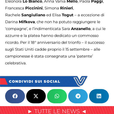
Eleonora
Lo Bianco
, Anna Vania
Mello
, Paola
Paggi
,
Francesca
Piccinini
, Simona
Rinieri
,
Rachele
Sangiuliano
ed Elisa
Togut
– a eccezione di
Darina
Mifkova
, che non ha potuto raggiungere le
‘compagne’, e l’indimenticata Sara
Anzanello
, a cui le
azzurre e la platea hanno dedicato un commosso
ricordo. Per il 18° anniversario del trionfo – il successo
sugli Stati Uniti cadde proprio il 15 settembre – alle
campionesse è stata consegnata una ‘patente’
celebrativa.
CONDIVIDI SUI SOCIAL
► TUTTE LE NEWS ◄