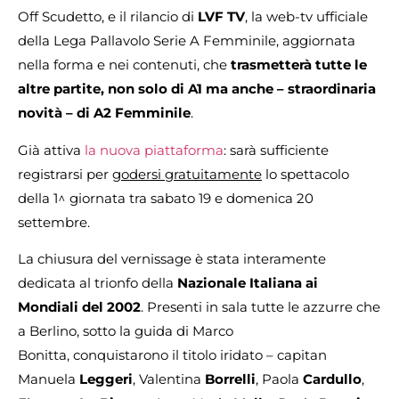
Off Scudetto, e il rilancio di
LVF TV
, la web-tv ufficiale
della Lega Pallavolo Serie A Femminile, aggiornata
nella forma e nei contenuti, che
trasmetterà tutte le
altre partite, non solo di A1 ma anche – straordinaria
novità – di A2 Femminile
.
Già attiva
la nuova piattaforma
: sarà sufficiente
registrarsi per
godersi gratuitamente
lo spettacolo
della 1^ giornata tra sabato 19 e domenica 20
settembre.
La chiusura del vernissage è stata interamente
dedicata al trionfo della
Nazionale Italiana ai
Mondiali del 2002
. Presenti in sala tutte le azzurre che
a Berlino, sotto la guida di Marco
Bonitta, conquistarono il titolo iridato – capitan
Manuela
Leggeri
, Valentina
Borrelli
, Paola
Cardullo
,