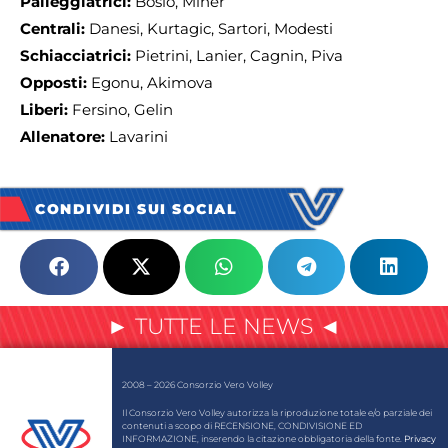
Palleggiatrici:
Bosio, Miner
Centrali:
Danesi, Kurtagic, Sartori, Modesti
Schiacciatrici:
Pietrini, Lanier, Cagnin, Piva
Opposti:
Egonu, Akimova
Liberi:
Fersino, Gelin
Allenatore:
Lavarini
CONDIVIDI SUI SOCIAL
► TUTTE LE NEWS ◄
2008 – 2026 Consorzio Vero Volley
Il Consorzio Vero Volley autorizza la riproduzione totale e/o parziale dei
contenuti a scopo di RECENSIONE, CONDIVISIONE ED
INFORMAZIONE, inserendo la citazione obbligatoria della fonte.
Privacy