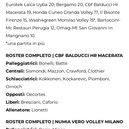
Eurotek Laica Uyba 20, Bergamo 20, Cbf Balducci Hr
Macerata 19, Honda Cuneo Granda Volley 17, Il Bisonte
Firenze 15, Wash4green Monviso Volley 15*, Bartoccini-
Mc Restauri Perugia 12, Omag-Mt San Giovanni In
Marignano 10.
*una partita in più
ROSTER COMPLETO | CBF BALDUCCI HR MACERATA
Palleggiatrici:
Bonelli, Batte
Centrali:
Sismondi, Mazzon, Crawford, Clothier
Schiacciatrici:
Kokkonen, Kockarevic, Piomboni,
Ornoch
Opposti:
Decortes
Liberi:
Bresciani, Caforio
Allenatore:
Lionetti
ROSTER COMPLETO | NUMIA VERO VOLLEY MILANO