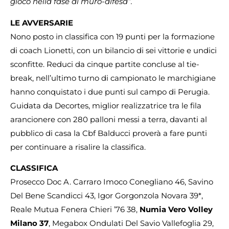
gioco nella fase di muro-difesa”.
LE AVVERSARIE
Nono posto in classifica con 19 punti per la formazione
di coach Lionetti, con un bilancio di sei vittorie e undici
sconfitte. Reduci da cinque partite concluse al tie-
break, nell’ultimo turno di campionato le marchigiane
hanno conquistato i due punti sul campo di Perugia.
Guidata da Decortes, miglior realizzatrice tra le fila
arancionere con 280 palloni messi a terra, davanti al
pubblico di casa la Cbf Balducci proverà a fare punti
per continuare a risalire la classifica.
CLASSIFICA
Prosecco Doc A. Carraro Imoco Conegliano 46, Savino
Del Bene Scandicci 43, Igor Gorgonzola Novara 39*,
Reale Mutua Fenera Chieri ’76 38,
Numia Vero Volley
Milano 37
, Megabox Ondulati Del Savio Vallefoglia 29,