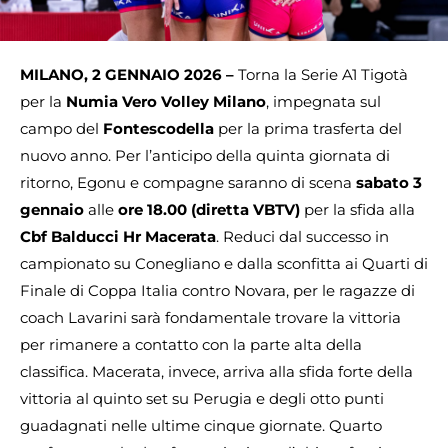
MILANO, 2 GENNAIO 2026 –
Torna la Serie A1 Tigotà
per la
Numia Vero Volley Milano
, impegnata sul
campo del
Fontescodella
per la prima trasferta del
nuovo anno. Per l’anticipo della quinta giornata di
ritorno, Egonu e compagne saranno di scena
sabato 3
gennaio
alle
ore 18.00
(diretta VBTV)
per la sfida alla
Cbf Balducci Hr Macerata
. Reduci dal successo in
campionato su Conegliano e dalla sconfitta ai Quarti di
Finale di Coppa Italia contro Novara, per le ragazze di
coach Lavarini sarà fondamentale trovare la vittoria
per rimanere a contatto con la parte alta della
classifica. Macerata, invece, arriva alla sfida forte della
vittoria al quinto set su Perugia e degli otto punti
guadagnati nelle ultime cinque giornate. Quarto