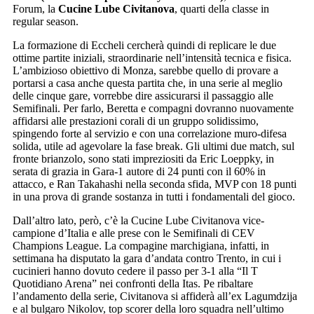
Forum, la
Cucine Lube Civitanova
, quarti della classe in
regular season.
La formazione di Eccheli cercherà quindi di replicare le due
ottime partite iniziali, straordinarie nell’intensità tecnica e fisica.
L’ambizioso obiettivo di Monza, sarebbe quello di provare a
portarsi a casa anche questa partita che, in una serie al meglio
delle cinque gare, vorrebbe dire assicurarsi il passaggio alle
Semifinali. Per farlo, Beretta e compagni dovranno nuovamente
affidarsi alle prestazioni corali di un gruppo solidissimo,
spingendo forte al servizio e con una correlazione muro-difesa
solida, utile ad agevolare la fase break. Gli ultimi due match, sul
fronte brianzolo, sono stati impreziositi da Eric Loeppky, in
serata di grazia in Gara-1 autore di 24 punti con il 60% in
attacco, e Ran Takahashi nella seconda sfida, MVP con 18 punti
in una prova di grande sostanza in tutti i fondamentali del gioco.
Dall’altro lato, però, c’è la Cucine Lube Civitanova vice-
campione d’Italia e alle prese con le Semifinali di CEV
Champions League. La compagine marchigiana, infatti, in
settimana ha disputato la gara d’andata contro Trento, in cui i
cucinieri hanno dovuto cedere il passo per 3-1 alla “Il T
Quotidiano Arena” nei confronti della Itas. Pe ribaltare
l’andamento della serie, Civitanova si affiderà all’ex Lagumdzija
e al bulgaro Nikolov, top scorer della loro squadra nell’ultimo