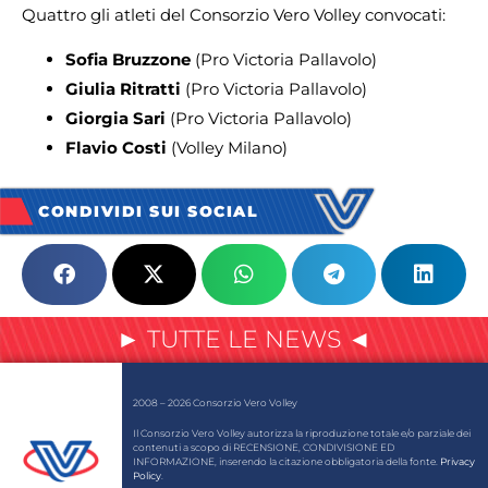
Quattro gli atleti del Consorzio Vero Volley convocati:
Sofia Bruzzone
(Pro Victoria Pallavolo)
Giulia Ritratti
(Pro Victoria Pallavolo)
Giorgia Sari
(Pro Victoria Pallavolo)
Flavio Costi
(Volley Milano)
CONDIVIDI SUI SOCIAL
► TUTTE LE NEWS ◄
2008 – 2026 Consorzio Vero Volley
Il Consorzio Vero Volley autorizza la riproduzione totale e/o parziale dei
contenuti a scopo di RECENSIONE, CONDIVISIONE ED
INFORMAZIONE, inserendo la citazione obbligatoria della fonte.
Privacy
Policy
.