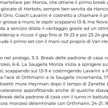
martellare per Monza, che ottiene il primo break pr
e giocate di Herbots, sempre ben servita da Hanco
 di Orro. Coach Lavarini è costretto a chiamare i
grossa a muro; le ospiti scappano 13-8, ma Novara 
da a servizio dilata il vantaggio grazie ad un otti
alderop e ricuce il gap fino al 19-23 e poi 23-24 gra
ude il primo set con il mani-out proprio di Van Hec
brio nel prologo, 3-3. Break delle padrone di c
esi, 6-6. La Saugella Monza inizia a spingere sull
i, scappando sul 13-9 e costringendo Lavarini a f
iva l’ace di Orthmann e la Saugella incrementa, 1
osetti mura Heyrman dopo il lampo di Zanette (17
cceleratore approfittando anche di qualche sbav
 break della padrone di casa con il turno in battut
ora monzesi determinate con Orthmann, 24-21. Re