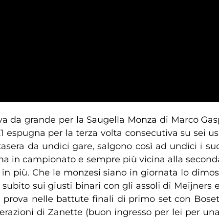
va da grande per la Saugella Monza di Marco Gasp
1 espugna per la terza volta consecutiva su sei usci
asera da undici gare, salgono così ad undici i su
ima in campionato e sempre più vicina alla second
in più. Che le monzesi siano in giornata lo dimost
 subito sui giusti binari con gli assoli di Meijne
 prova nelle battute finali di primo set con Bosett
elerazioni di Zanette (buon ingresso per lei per u