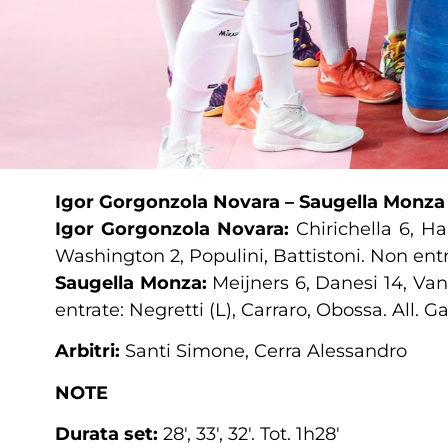
Igor Gorgonzola Novara – Saugella Monz
Igor Gorgonzola Novara:
Chirichella 6, H
Washington 2, Populini, Battistoni. Non entra
Saugella Monza:
Meijners 6, Danesi 14, Va
entrate: Negretti (L), Carraro, Obossa. All. G
Arbitri:
Santi Simone, Cerra Alessandro
NOTE
Durata set:
28′, 33′, 32′. Tot. 1h28′