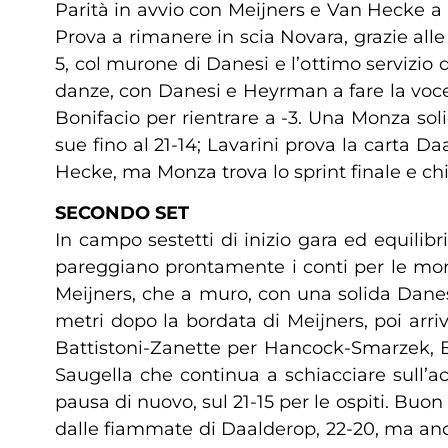
Parità in avvio con Meijners e Van Hecke a 
Prova a rimanere in scia Novara, grazie all
5, col murone di Danesi e l’ottimo servizio
danze, con Danesi e Heyrman a fare la voce 
Bonifacio per rientrare a -3. Una Monza soli
sue fino al 21-14; Lavarini prova la carta Da
Hecke, ma Monza trova lo sprint finale e chi
SECONDO SET
In campo sestetti di inizio gara ed equili
pareggiano prontamente i conti per le monz
Meijners, che a muro, con una solida Danes
metri dopo la bordata di Meijners, poi arr
Battistoni-Zanette per Hancock-Smarzek, B
Saugella che continua a schiacciare sull’a
pausa di nuovo, sul 21-15 per le ospiti. Buon
dalle fiammate di Daalderop, 22-20, ma anc