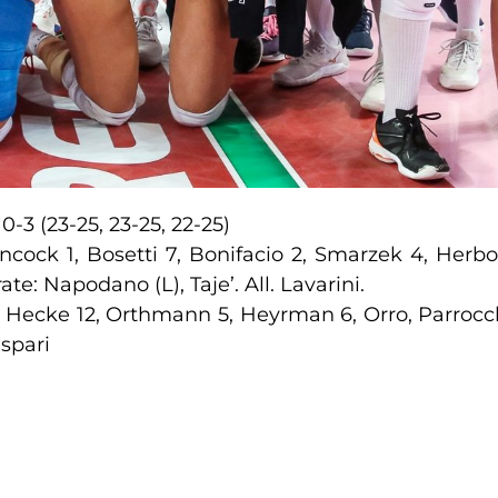
a
0-3 (23-25, 23-25, 22-25)
ancock 1, Bosetti 7, Bonifacio 2, Smarzek 4, Herb
te: Napodano (L), Taje’. All. Lavarini.
n Hecke 12, Orthmann 5, Heyrman 6, Orro, Parrocch
aspari