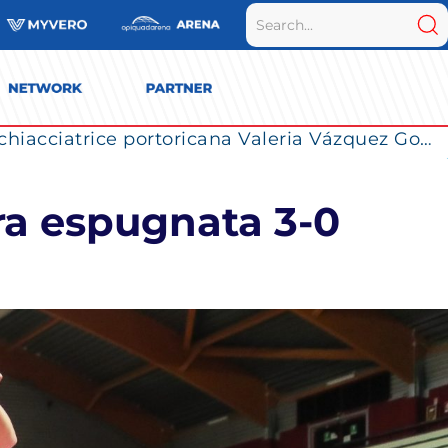
La Numia Vero Volley completa il roster: la schiacciatrice portoricana Valeria Vázquez Gomez è l’ultimo innesto di Milano per la stagione 2026/2027
a espugnata 3-0