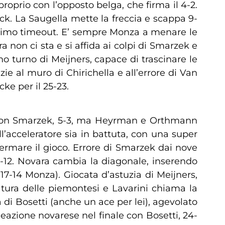
oprio con l’opposto belga, che firma il 4-2.
ck. La Saugella mette la freccia e scappa 9-
l primo timeout. E’ sempre Monza a menare le
non ci sta e si affida ai colpi di Smarzek e
mo turno di Meijners, capace di trascinare le
zie al muro di Chirichella e all’errore di Van
ke per il 25-23.
asa con Smarzek, 5-3, ma Heyrman e Orthmann
’acceleratore sia in battuta, con una super
ermare il gioco. Errore di Smarzek dai nove
7-12. Novara cambia la diagonale, inserendo
-14 Monza). Giocata d’astuzia di Meijners,
atura delle piemontesi e Lavarini chiama la
a di Bosetti (anche un ace per lei), agevolato
azione novarese nel finale con Bosetti, 24-