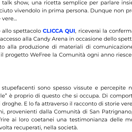
o e talk show, una ricetta semplice per parlare in
osciuto vivendolo in prima persona. Dunque non profe
e vere…
e
allo spettacolo
CLICCA QUI
, riceverai la conferm
l’accesso alla Candy Arena in occasione dello spet
gato alla produzione di materiali di comunicazion
 il progetto WeFree la Comunità ogni anno riesce 
ze stupefacenti sono spesso vissute e percepit
le” è proprio di questo che si occupa. Di comport
droghe. E lo fa attraverso il racconto di storie vere
anni, provenienti dalla Comunità di San Patrignan
rire ai loro coetanei una testimonianza delle m
 volta recuperati, nella società.