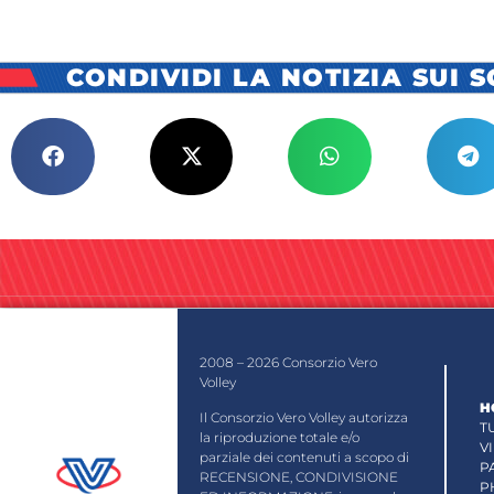
CONDIVIDI LA NOTIZIA SUI 
2008 – 2026 Consorzio Vero
Volley
H
Il Consorzio Vero Volley autorizza
T
la riproduzione totale e/o
V
parziale dei contenuti a scopo di
P
RECENSIONE, CONDIVISIONE
P