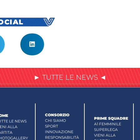
SOCIAL
► TUTTE LE NEWS ◄
CONSORZIO
OME
PRIME SQUADRE
CHI SIAMO
UTTE LE NEWS
A1 FEMMINILE
SPORT
IENI ALLA
SUPERLEGA
INNOVAZIONE
ARTITA
VIENI ALLA
RESPONSABILITÀ
HOTOGALLERY