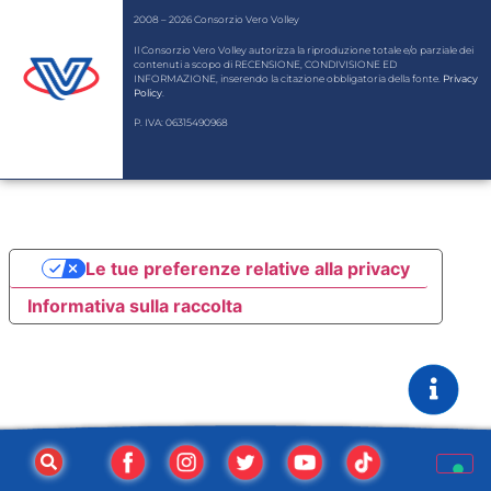
2008 – 2026 Consorzio Vero Volley
Il Consorzio Vero Volley autorizza la riproduzione totale e/o parziale dei
contenuti a scopo di RECENSIONE, CONDIVISIONE ED
INFORMAZIONE, inserendo la citazione obbligatoria della fonte.
Privacy
Policy
.
P. IVA: 06315490968
Le tue preferenze relative alla privacy
Informativa sulla raccolta