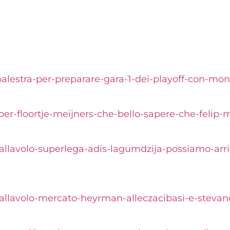
palestra-per-preparare-gara-1-dei-playoff-con-mon
r-floortje-meijners-che-bello-sapere-che-felip-m
pallavolo-superlega-adis-lagumdzija-possiamo-arri
/pallavolo-mercato-heyrman-alleczacibasi-e-steva