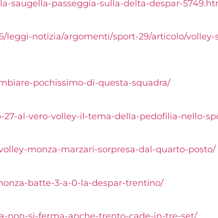
-la-saugella-
passeggia-sulla-delta-despar-
5749.ht
6/leggi-notizia/argomenti/
sport-29/articolo/volley-
ambiare-
pochissimo-di-questa-squadra/
-27-al-vero-
volley-il-tema-della-
pedofilia-nello-sp
-volley-monza-
marzari-sorpresa-dal-quarto-
posto/
monza-batte-
3-a-0-la-despar-trentino/
a-non-si-ferma-anche-trento-cade-in-tre-set/