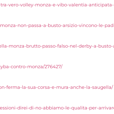
-tra-vero-volley-monza-e-vibo-valentia-anticipata
-monza-non-passa-a-busto-arsizio-vincono-le-pad
ella-monza-brutto-passo-falso-nel-derby-a-busto-a
-uyba-contro-monza/276427/
non-ferma-la-sua-corsa-e-mura-anche-la-saugella/
ssioni-direi-di-no-abbiamo-le-qualita-per-arrivar