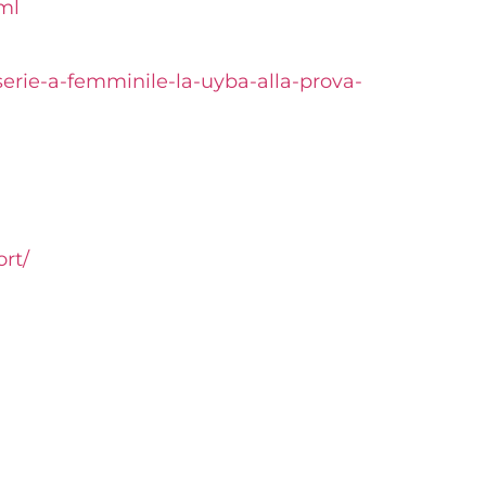
ml
serie-a-femminile-la-uyba-
alla-prova-
ort/