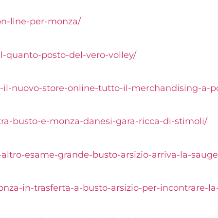
n-line-per-
monza/
il-quanto-
posto-del-vero-volley/
-il-nuovo-
store-online-tutto-il-
merchandising-a-po
ra-busto-e-
monza-danesi-gara-ricca-di-
stimoli/
-altro-esame-
grande-busto-arsizio-arriva-
la-sauge
nza-in-trasferta-a-
busto-arsizio-per-incontrare-
la