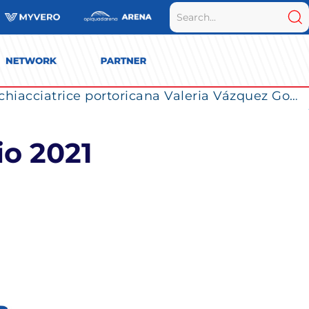
La Numia Vero Volley completa il roster: la schiacciatrice portoricana Valeria Vázquez Gomez è l’ultimo innesto di Milano per la stagione 2026/2027
io 2021