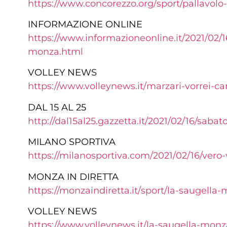
https://www.concorezzo.org/
sport/pallavolo
INFORMAZIONE ONLINE
https://www.
informazioneonline.it/2021/02/
1
monza.html
VOLLEY NEWS
https://www.volleynews.it/
marzari-vorrei-c
DAL 15 AL 25
http://dal15al25.gazzetta.it/
2021/02/16/sabato
MILANO SPORTIVA
https://milanosportiva.com/
2021/02/16/vero
MONZA IN DIRETTA
https://monzaindiretta.it/
sport/la-saugella-
VOLLEY NEWS
https://www.volleynews.it/la-saugella-monz