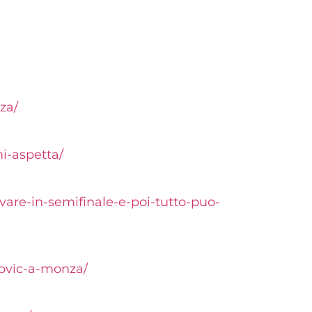
za/
i-aspetta/
vare-in-semifinale-e-poi-tutto-puo-
novic-a-monza/