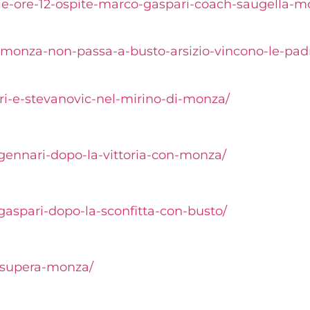
dalle-ore-12-ospite-marco-gaspari-coach-saugella-m
-monza-non-passa-a-busto-arsizio-vincono-le-pad
nari-e-stevanovic-nel-mirino-di-monza/
o-gennari-dopo-la-vittoria-con-monza/
o-gaspari-dopo-la-sconfitta-con-busto/
to-supera-monza/