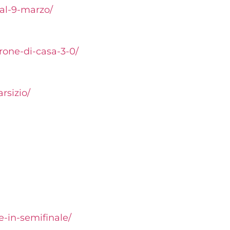
-al-9-marzo/
rone-di-casa-3-0/
rsizio/
e-in-semifinale/