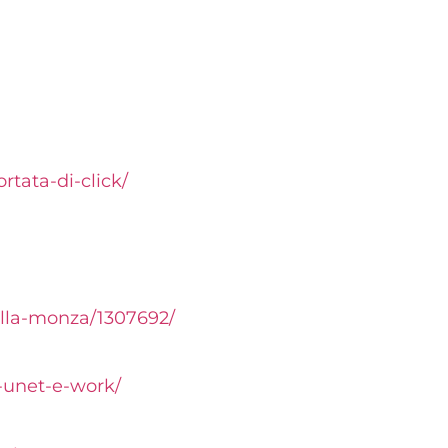
rtata-di-
click/
lla-monza/1307692/
-unet-e-work/