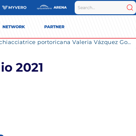
La Numia Vero Volley completa il roster: la schiacciatrice portoricana Valeria Vázquez Gomez è l’ultimo innesto di Milano per la stagione 2026/2027
io 2021