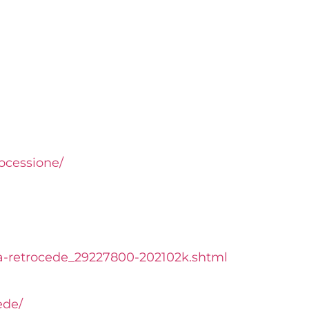
rocessione/
a-retrocede_
29227800-202102k.shtml
ede/