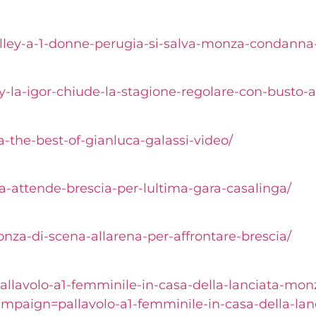
lley-a-1-
donne-perugia-si-salva-monza-
condanna-
y-la-igor-
chiude-la-stagione-regolare-
con-busto-ar
a-the-best-of-gianluca-galassi-video/
a-attende-brescia-per-lultima-gara-casalinga/
nza-di-scena-allarena-per-affrontare-brescia/
pallavolo-a1-femminile-in-casa-della-lanciata-mon
ign=pallavolo-a1-femminile-in-casa-della-lanc