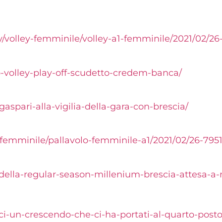
ey/volley-femminile/volley-a1-femminile/2021/02/2
-volley-play-off-scudetto-credem-banca/
-gaspari-alla-vigilia-della-gara-con-brescia/
/femminile/pallavolo-femminile-a1/2021/02/26-795
-della-regular-season-millenium-brescia-attesa-a
ici-un-crescendo-che-ci-ha-portati-al-quarto-post