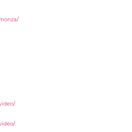
-monza/
video/
video/