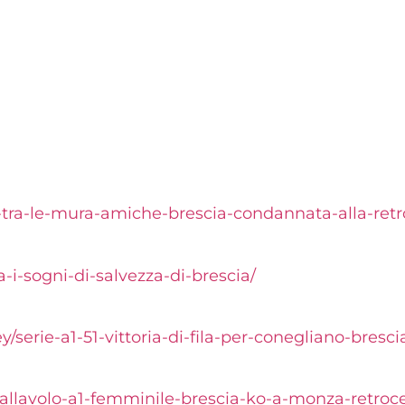
-tra-le-mura-
amiche-brescia-condannata-
alla-ret
-i-sogni-di-
salvezza-di-brescia/
y/serie-a1-
51-vittoria-di-fila-per-
conegliano-bresci
allavolo-a1-
femminile-brescia-ko-a-monza-
retroc