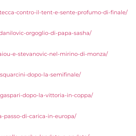
tecca-contro-il-tent-e-sente-profumo-di-finale/
a-danilovic-orgoglio-di-papa-sasha/
chaiou-e-stevanovic-nel-mirino-di-monza/
o-squarcini-dopo-la-semifinale/
o-gaspari-dopo-la-vittoria-in-coppa/
za-passo-di-carica-in-europa/