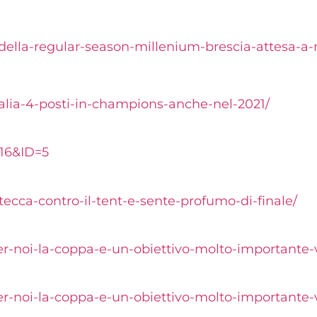
-della-regular-season-millenium-brescia-attesa-a
litalia-4-posti-in-champions-anche-nel-2021/
16&ID=5
tecca-contro-il-tent-e-sente-profumo-di-finale/
er-noi-la-coppa-e-un-obiettivo-molto-importante-
er-noi-la-coppa-e-un-obiettivo-molto-importante-