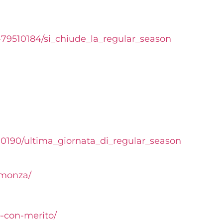
6-79510184/si_chiude_la_regular_season
10190/ultima_giornata_di_regular_season
-monza/
o-con-merito/