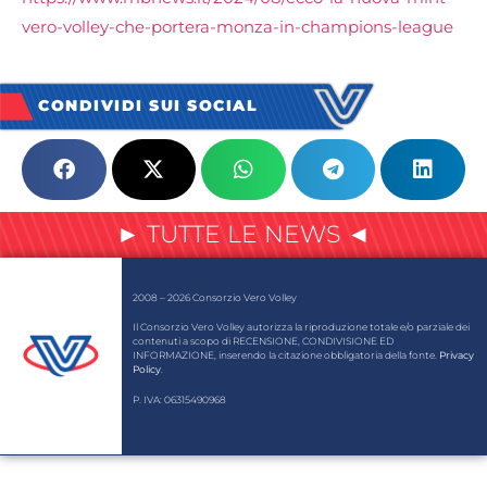
vero-volley-che-portera-monza-in-champions-league
CONDIVIDI SUI SOCIAL
► TUTTE LE NEWS ◄
2008 – 2026 Consorzio Vero Volley
Il Consorzio Vero Volley autorizza la riproduzione totale e/o parziale dei
contenuti a scopo di RECENSIONE, CONDIVISIONE ED
INFORMAZIONE, inserendo la citazione obbligatoria della fonte.
Privacy
Policy
.
P. IVA: 06315490968