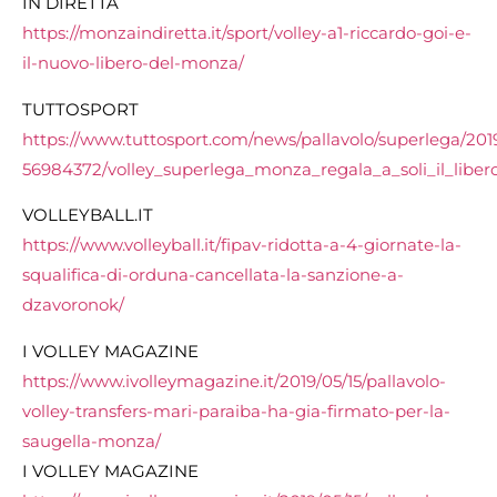
IN DIRETTA
https://monzaindiretta.it/sport/volley-a1-riccardo-goi-e-
il-nuovo-libero-del-monza/
TUTTOSPORT
https://www.tuttosport.com/news/pallavolo/superlega/2019
56984372/volley_superlega_monza_regala_a_soli_il_liber
VOLLEYBALL.IT
https://www.volleyball.it/fipav-ridotta-a-4-giornate-la-
squalifica-di-orduna-cancellata-la-sanzione-a-
dzavoronok/
I VOLLEY MAGAZINE
https://www.ivolleymagazine.it/2019/05/15/pallavolo-
volley-transfers-mari-paraiba-ha-gia-firmato-per-la-
saugella-monza/
I VOLLEY MAGAZINE