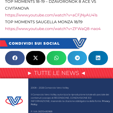
TOP MOMENTS 18-19 – DZAVORONOK 8 ACE VS
CIVITANOVA
https://www.youtube.com/watch?v=aCFjNyAU41s
TOP MOMENTS SAUGELLA MONZA 18/19
https://www.youtube.com/watch?v=ZFWaQ8-nao4
CONDIVIDI SUI SOCIAL
► TUTTE LE NEWS ◄
2008 – 2026 Consorzio Vero Volley
Il Consorzio Vero Volley autorizza la riproduzione totale e/o parziale dei
contenuti a scopo di RECENSIONE, CONDIVISIONE ED
INFORMAZIONE, inserendo la citazione obbligatoria della fonte.
Privacy
Policy
.
P. IVA: 06315490968