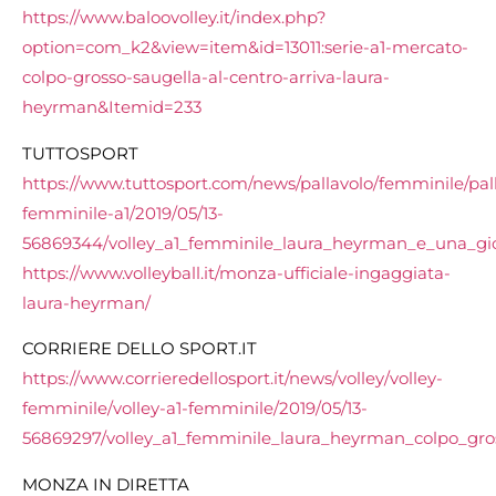
https://www.baloovolley.it/index.php?
option=com_k2&view=item&id=13011:serie-a1-mercato-
colpo-grosso-saugella-al-centro-arriva-laura-
heyrman&Itemid=233
TUTTOSPORT
https://www.tuttosport.com/news/pallavolo/femminile/pal
femminile-a1/2019/05/13-
56869344/volley_a1_femminile_laura_heyrman_e_una_gi
https://www.volleyball.it/monza-ufficiale-ingaggiata-
laura-heyrman/
CORRIERE DELLO SPORT.IT
https://www.corrieredellosport.it/news/volley/volley-
femminile/volley-a1-femminile/2019/05/13-
56869297/volley_a1_femminile_laura_heyrman_colpo_gr
MONZA IN DIRETTA