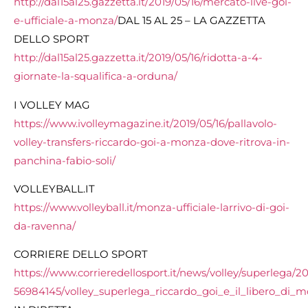
http://dal15al25.gazzetta.it/2019/05/16/mercato-live-goi-
e-ufficiale-a-monza/
DAL 15 AL 25 – LA GAZZETTA
DELLO SPORT
http://dal15al25.gazzetta.it/2019/05/16/ridotta-a-4-
giornate-la-squalifica-a-orduna/
I VOLLEY MAG
https://www.ivolleymagazine.it/2019/05/16/pallavolo-
volley-transfers-riccardo-goi-a-monza-dove-ritrova-in-
panchina-fabio-soli/
VOLLEYBALL.IT
https://www.volleyball.it/monza-ufficiale-larrivo-di-goi-
da-ravenna/
CORRIERE DELLO SPORT
https://www.corrieredellosport.it/news/volley/superlega/20
56984145/volley_superlega_riccardo_goi_e_il_libero_di_