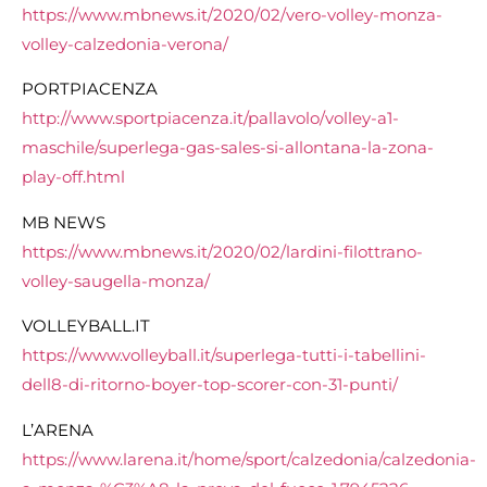
https://www.mbnews.it/2020/02/vero-volley-monza-
volley-calzedonia-verona/
PORTPIACENZA
http://www.sportpiacenza.it/pallavolo/volley-a1-
maschile/superlega-gas-sales-si-allontana-la-zona-
play-off.html
MB NEWS
https://www.mbnews.it/2020/02/lardini-filottrano-
volley-saugella-monza/
VOLLEYBALL.IT
https://www.volleyball.it/superlega-tutti-i-tabellini-
dell8-di-ritorno-boyer-top-scorer-con-31-punti/
L’ARENA
https://www.larena.it/home/sport/calzedonia/calzedonia-