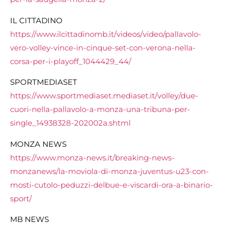
IL CITTADINO
https://www.ilcittadinomb.it/videos/video/pallavolo-
vero-volley-vince-in-cinque-set-con-verona-nella-
corsa-per-i-playoff_1044429_44/
SPORTMEDIASET
https://www.sportmediaset.mediaset.it/volley/due-
cuori-nella-pallavolo-a-monza-una-tribuna-per-
single_14938328-202002a.shtml
MONZA NEWS
https://www.monza-news.it/breaking-news-
monzanews/la-moviola-di-monza-juventus-u23-con-
mosti-cutolo-peduzzi-delbue-e-viscardi-ora-a-binario-
sport/
MB NEWS