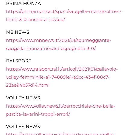
PRIMA MONZA
https://primamonza.it/sport/saugella-monza-oltre-i-
limiti-3-0-anche-a-novara/
MB NEWS
https://www.mbnews.it/2021/01/spumeggiante-
saugella-monza-novara-espugnata-3-0/
RAI SPORT
https://www.raisport.rai.it/articoli/2021/01/pallavolo-
volley-femminile-a1-748891e1-a9cc-434f-88c7-
23ae94b57d14.html
VOLLEY NEWS
https://www.volleynews.it/parrocchiale-che-bella-
partita-lavarini-troppi-errori/
VOLLEY NEWS
https://www.volleynews.it/straordinaria-saugella-