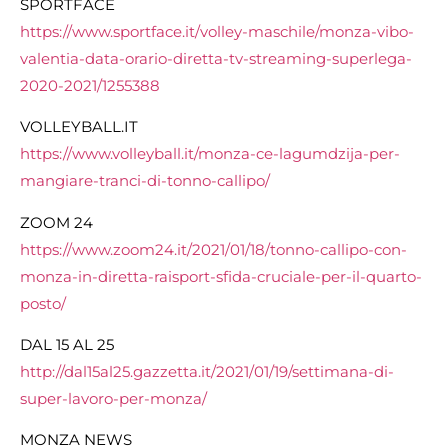
SPORTFACE
https://www.sportface.it/volley-maschile/monza-vibo-
valentia-data-orario-diretta-tv-streaming-superlega-
2020-2021/1255388
VOLLEYBALL.IT
https://www.volleyball.it/monza-ce-lagumdzija-per-
mangiare-tranci-di-tonno-callipo/
ZOOM 24
https://www.zoom24.it/2021/01/18/tonno-callipo-con-
monza-in-diretta-raisport-sfida-cruciale-per-il-quarto-
posto/
DAL 15 AL 25
http://dal15al25.gazzetta.it/2021/01/19/settimana-di-
super-lavoro-per-monza/
MONZA NEWS