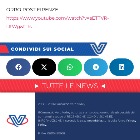
ORRO POST FIRENZE
https://www.youtube.com/watch?v=sETTVR-
DtWg&t=1s
CONDIVIDI SUI SOCIAL
► TUTTE LE NEWS ◄
2008 – 2026 Consorzio Vero Volley
Il Consorzio Vero Volley autorizza la riproduzione totale e/o parziale dei
contenuti a scopo di RECENSIONE, CONDIVISIONE ED
INFORMAZIONE, inserendo la citazione obbligatoria della fonte.
Privacy
Policy
.
P. IVA: 06315490968