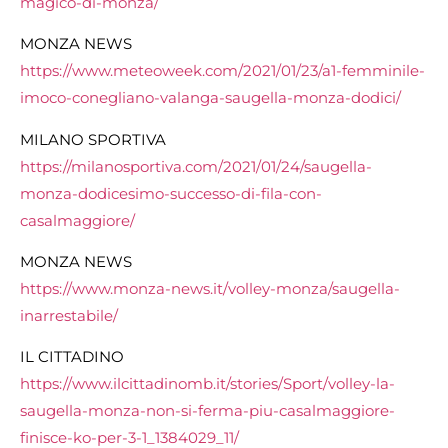
magico-di-monza/
MONZA NEWS
https://www.meteoweek.com/2021/01/23/a1-femminile-
imoco-conegliano-valanga-saugella-monza-dodici/
MILANO SPORTIVA
https://milanosportiva.com/2021/01/24/saugella-
monza-dodicesimo-successo-di-fila-con-
casalmaggiore/
MONZA NEWS
https://www.monza-news.it/volley-monza/saugella-
inarrestabile/
IL CITTADINO
https://www.ilcittadinomb.it/stories/Sport/volley-la-
saugella-monza-non-si-ferma-piu-casalmaggiore-
finisce-ko-per-3-1_1384029_11/