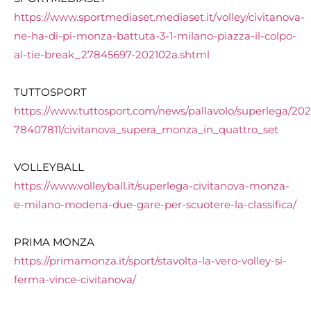
https://www.sportmediaset.mediaset.it/volley/civitanova-
ne-ha-di-pi-monza-battuta-3-1-milano-piazza-il-colpo-
al-tie-break_27845697-202102a.shtml
TUTTOSPORT
https://www.tuttosport.com/news/pallavolo/superlega/2021
78407811/civitanova_supera_monza_in_quattro_set
VOLLEYBALL
https://www.volleyball.it/superlega-civitanova-monza-
e-milano-modena-due-gare-per-scuotere-la-classifica/
PRIMA MONZA
https://primamonza.it/sport/stavolta-la-vero-volley-si-
ferma-vince-civitanova/