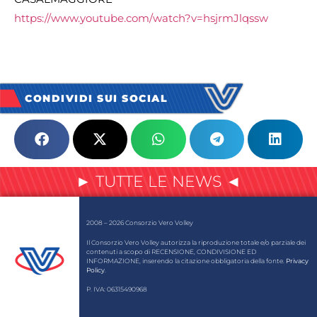
https://www.youtube.com/watch?v=hsjrmJlqssw
CONDIVIDI SUI SOCIAL
► TUTTE LE NEWS ◄
2008 – 2026 Consorzio Vero Volley
Il Consorzio Vero Volley autorizza la riproduzione totale e/o parziale dei
contenuti a scopo di RECENSIONE, CONDIVISIONE ED
INFORMAZIONE, inserendo la citazione obbligatoria della fonte.
Privacy
Policy
.
P. IVA: 06315490968