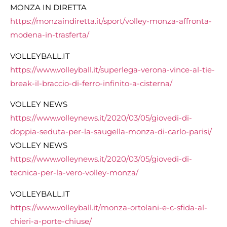
MONZA IN DIRETTA
https://monzaindiretta.it/sport/volley-monza-affronta-
modena-in-trasferta/
VOLLEYBALL.IT
https://www.volleyball.it/superlega-verona-vince-al-tie-
break-il-braccio-di-ferro-infinito-a-cisterna/
VOLLEY NEWS
https://www.volleynews.it/
2020/03/05/giovedi-di-
doppia-
seduta-per-la-saugella-monza-
di-carlo-parisi/
VOLLEY NEWS
https://www.volleynews.it/
2020/03/05/giovedi-di-
tecnica-
per-la-vero-volley-monza/
VOLLEYBALL.IT
https://www.volleyball.it/
monza-ortolani-e-c-sfida-al-
chieri-a-porte-chiuse/