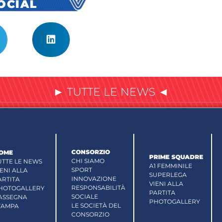
SOCIAL
► TUTTE LE NEWS ◄
CONSORZIO
OME
PRIME SQUADRE
CHI SIAMO
UTTE LE NEWS
A1 FEMMINILE
SPORT
IENI ALLA
SUPERLEGA
INNOVAZIONE
ARTITA
VIENI ALLA
RESPONSABILITÀ
HOTOGALLERY
PARTITA
SOCIALE
ASSEGNA
PHOTOGALLERY
LE SOCIETÀ DEL
TAMPA
CONSORZIO