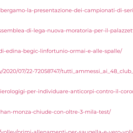
a-bergamo-la-presentazione-dei-campionati-di-ser
assemblea-di-lega-nuova-moratoria-per-il-palazzet
di-edina-begic-
linfortunio-ormai-e-alle-
spalle/
ey/2020/07/22-72058747/
tutti_ammessi_ai_48_club
ierologigi-per-individuare-
anticorpi-contro-il-cor
wuhan-monza-
chiude-con-oltre-3-mila-test/
o/volley/primi-allenamenti-per-saugella-e-vero-v