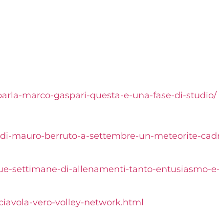
parla-marco-gaspari-questa-e-una-fase-di-studio/
e-di-mauro-berruto-a-settembre-un-meteorite-cadr
due-settimane-di-allenamenti-tanto-entusiasmo-e-v
sciavola-vero-volley-network.html