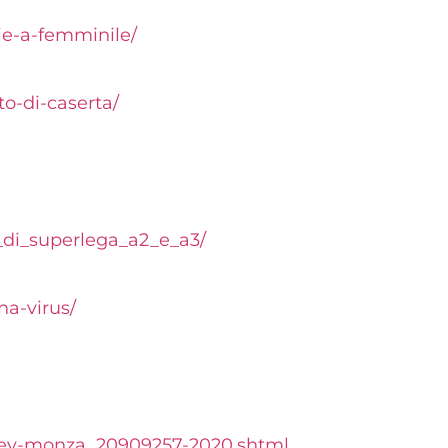
ie-a-femminile/
to-di-caserta/
_di_
superlega_a2_e_a3/
ona-
virus/
olley-monza_20909257-2020.shtml