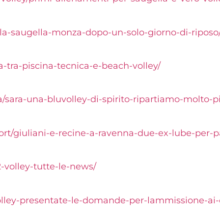
a-la-saugella-monza-dopo-un-solo-giorno-di-riposo
-tra-piscina-tecnica-e-beach-volley/
/sara-una-bluvolley-di-spirito-ripartiamo-molto-pi
port/giuliani-e-recine-a-ravenna-due-ex-lube-per-
-volley-tutte-le-news/
/volley-presentate-le-domande-per-lammissione-ai-