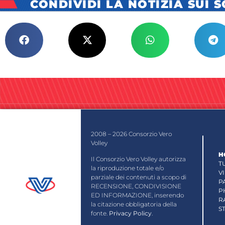
CONDIVIDI LA NOTIZIA SUI 
2008 – 2026 Consorzio Vero
Volley
H
Il Consorzio Vero Volley autorizza
T
la riproduzione totale e/o
V
parziale dei contenuti a scopo di
P
RECENSIONE, CONDIVISIONE
P
ED INFORMAZIONE, inserendo
R
la citazione obbligatoria della
S
fonte.
Privacy Policy
.