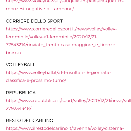
https://www.volleynews.it/saugella-in-palestra-quattro-
monzesi-negative-al-tampone/
CORRIERE DELLO SPORT
https://www.corrieredellosport.it/news/volley/volley-
femminile/volley-a1-femminile/2020/12/21-
77543214/rinviate_trento-casalmaggiore_e_firenze-
brescia
VOLLEYBALL
https://www.volleyball.it/a1-f-risultati-16-giornata-
classifica-e-prossimo-turno/
REPUBBLICA
https://www.repubblica.it/sport/volley/2020/12/21/news/vo
279234348/
RESTO DEL CARLINO
https://www.ilrestodelcarlino.it/ravenna/volley/cisterna-