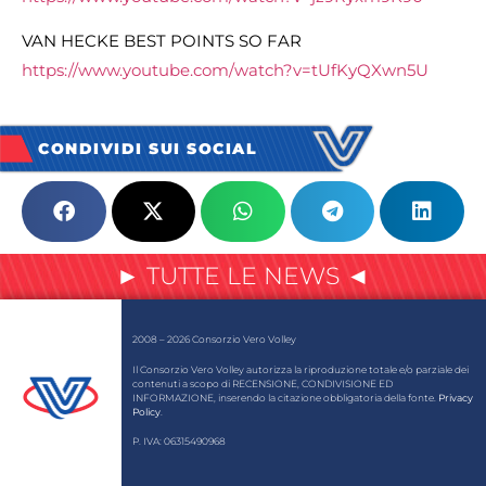
VAN HECKE BEST POINTS SO FAR
https://www.youtube.com/watch?
v=tUfKyQXwn5U
CONDIVIDI SUI SOCIAL
► TUTTE LE NEWS ◄
2008 – 2026 Consorzio Vero Volley
Il Consorzio Vero Volley autorizza la riproduzione totale e/o parziale dei
contenuti a scopo di RECENSIONE, CONDIVISIONE ED
INFORMAZIONE, inserendo la citazione obbligatoria della fonte.
Privacy
Policy
.
P. IVA: 06315490968