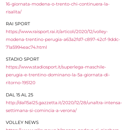
16-giornata-modena-o-trento-chi-continuera-la-
risalita/
RAI SPORT
https://www.raisport.rai.it/articoli/2020/12/volley-
modena-trentino-perugia-a63a2fd7-c897-42cf-9ddc-
71a5994eac74.html
STADIO SPORT
https://www.stadiosport.it/superlega-maschile-
perugia-e-trentino-dominano-la-5a-giornata-di-
ritorno-195120
DAL 15 AL 25
http://dal15al25.gazzetta.it/2020/12/28/unaltra-intensa-
settimana-si-comincia-a-verona/
VOLLEY NEWS