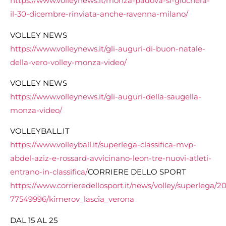
https://www.volleynews.it/monza-padova-si-giochera-
il-30-dicembre-rinviata-anche-ravenna-milano/
VOLLEY NEWS
https://www.volleynews.it/gli-auguri-di-buon-natale-
della-vero-volley-monza-video/
VOLLEY NEWS
https://www.volleynews.it/gli-auguri-della-saugella-
monza-video/
VOLLEYBALL.IT
https://www.volleyball.it/superlega-classifica-mvp-
abdel-aziz-e-rossard-avvicinano-leon-tre-nuovi-atleti-
entrano-in-classifica/
CORRIERE DELLO SPORT
https://www.corrieredellosport.it/news/volley/superlega/2
77549996/kimerov_lascia_verona
DAL 15 AL 25