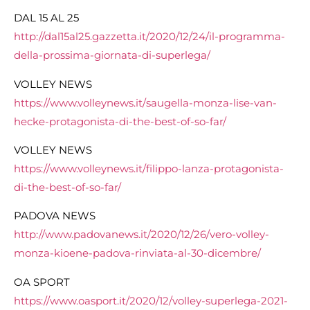
DAL 15 AL 25
http://dal15al25.gazzetta.it/
2020/12/24/il-programma-
della-
prossima-giornata-di-
superlega/
VOLLEY NEWS
https://www.volleynews.it/
saugella-monza-lise-van-
hecke-
protagonista-di-the-best-of-
so-far/
VOLLEY NEWS
https://www.volleynews.it/
filippo-lanza-protagonista-
di-
the-best-of-so-far/
PADOVA NEWS
http://www.padovanews.it/2020/12/26/vero-volley-
monza-kioene-padova-rinviata-al-30-dicembre/
OA SPORT
https://www.oasport.it/2020/12/volley-superlega-2021-