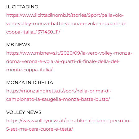
IL CITTADINO
https://www.ilcittadinomb.it/stories/Sport/pallavolo-
vero-volley-monza-batte-verona-e-vola-ai-quarti-di-
coppa-italia_1371450_11/
MB NEWS
https://www.mbnews.it/2020/09/la-vero-volley-monza-
doma-verona-e-vola-ai-quarti-di-finale-della-del-
monte-coppa-italia/
MONZA IN DIRETTA
https://monzaindiretta.it/sport/nella-prima-di-
campionato-la-saugella-monza-batte-busto/
VOLLEY NEWS
https://www.volleynews.it/jaeschke-abbiamo-perso-in-
5-set-ma-cera-cuore-e-testa/