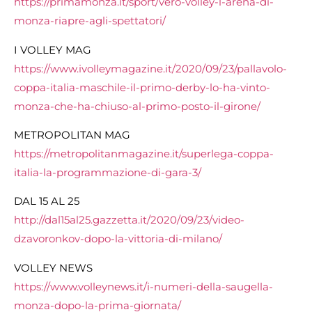
https://primamonza.it/sport/vero-volley-l-arena-di-
monza-riapre-agli-spettatori/
I VOLLEY MAG
https://www.ivolleymagazine.it/2020/09/23/pallavolo-
coppa-italia-maschile-il-primo-derby-lo-ha-vinto-
monza-che-ha-chiuso-al-primo-posto-il-girone/
METROPOLITAN MAG
https://metropolitanmagazine.it/superlega-coppa-
italia-la-programmazione-di-gara-3/
DAL 15 AL 25
http://dal15al25.gazzetta.it/2020/09/23/video-
dzavoronkov-dopo-la-vittoria-di-milano/
VOLLEY NEWS
https://www.volleynews.it/i-numeri-della-saugella-
monza-dopo-la-prima-giornata/