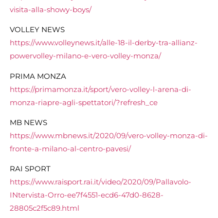
visita-alla-showy-boys/
VOLLEY NEWS
https://www.volleynews.it/alle-18-il-derby-tra-allianz-
powervolley-milano-e-vero-volley-monza/
PRIMA MONZA
https://primamonza.it/sport/vero-volley-l-arena-di-
monza-riapre-agli-spettatori/?refresh_ce
MB NEWS
https://www.mbnews.it/2020/09/vero-volley-monza-di-
fronte-a-milano-al-centro-pavesi/
RAI SPORT
https://www.raisport.rai.it/video/2020/09/Pallavolo-
INtervista-Orro-ee7f4551-ecd6-47d0-8628-
28805c2f5c89.html