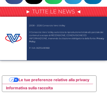
► TUTTE LE NEWS ◄
2008 – 2026 Consorzio Vero Volley
Il Consorzio Vero Volley autorizza la riproduzione totale e/o parziale dei
contenuti a scopo di RECENSIONE, CONDIVISIONE ED
INFORMAZIONE, inserendo la citazione obbligatoria della fonte.
Privacy
Policy
.
P. IVA: 06315490968
Le tue preferenze relative alla privacy
Informativa sulla raccolta