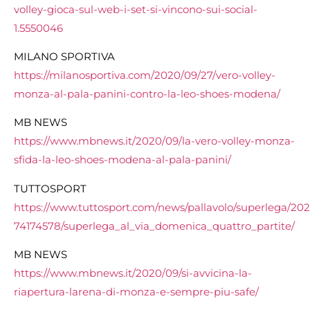
volley-gioca-sul-web-i-set-si-vincono-sui-social-
1.5550046
MILANO SPORTIVA
https://milanosportiva.com/2020/09/27/vero-volley-
monza-al-pala-panini-contro-la-leo-shoes-modena/
MB NEWS
https://www.mbnews.it/2020/09/la-vero-volley-monza-
sfida-la-leo-shoes-modena-al-pala-panini/
TUTTOSPORT
https://www.tuttosport.com/news/pallavolo/superlega/202
74174578/superlega_al_via_domenica_quattro_partite/
MB NEWS
https://www.mbnews.it/2020/09/si-avvicina-la-
riapertura-larena-di-monza-e-sempre-piu-safe/