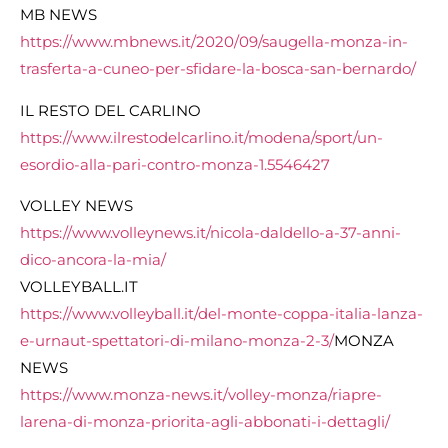
MB NEWS
https://www.mbnews.it/2020/09/saugella-monza-in-
trasferta-a-cuneo-per-sfidare-la-bosca-san-bernardo/
IL RESTO DEL CARLINO
https://www.ilrestodelcarlino.it/modena/sport/un-
esordio-alla-pari-contro-monza-1.5546427
VOLLEY NEWS
https://www.volleynews.it/nicola-daldello-a-37-anni-
dico-ancora-la-mia/
VOLLEYBALL.IT
https://www.volleyball.it/del-monte-coppa-italia-lanza-
e-urnaut-spettatori-di-milano-monza-2-3/
MONZA
NEWS
https://www.monza-news.it/volley-monza/riapre-
larena-di-monza-priorita-agli-abbonati-i-dettagli/