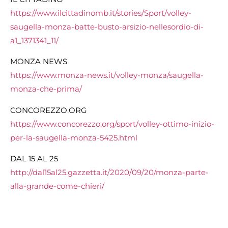
https://www.ilcittadinomb.it/stories/Sport/volley-
saugella-monza-batte-busto-arsizio-nellesordio-di-
a1_1371341_11/
MONZA NEWS
https://www.monza-news.it/volley-monza/saugella-
monza-che-prima/
CONCOREZZO.ORG
https://www.concorezzo.org/sport/volley-ottimo-inizio-
per-la-saugella-monza-5425.html
DAL 15 AL 25
http://dal15al25.gazzetta.it/2020/09/20/monza-parte-
alla-grande-come-chieri/