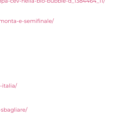
ppa-cev-nella-
bio-bubble-d_1384464_11/
imonta-e-semifinale/
italia/
-sbagliare/