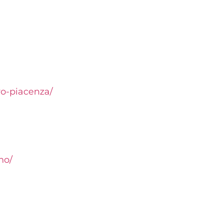
ro-piacenza/
no/