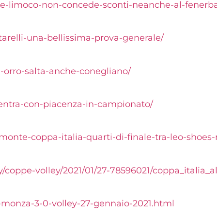
e-limoco-non-
concede-sconti-neanche-al-
fenerb
arelli-una-
bellissima-prova-generale/
-orro-salta-
anche-conegliano/
ientra-con-
piacenza-in-campionato/
l-monte-coppa-
italia-quarti-di-finale-tra-
leo-shoes
y/coppe-volley/2021/01/
27-78596021/coppa_italia_al
monza-3-0-volley-
27-gennaio-2021.html