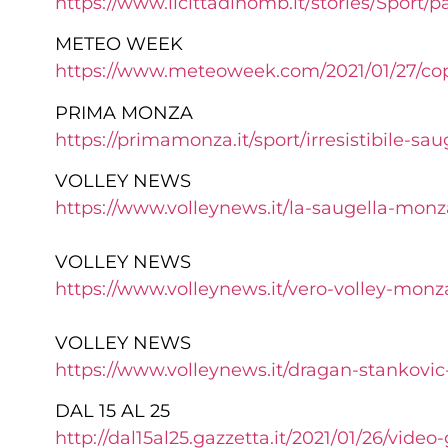
https://www.ilcittadinomb.it/
stories/Sport/pa
METEO WEEK
https://www.meteoweek.com/
2021/01/27/co
PRIMA MONZA
https://primamonza.it/sport/
irresistibile-sau
VOLLEY NEWS
https://www.volleynews.it/la-saugella-monz
VOLLEY NEWS
https://www.volleynews.it/vero-volley-monz
VOLLEY NEWS
https://www.volleynews.it/dragan-stankov
DAL 15 AL 25
http://dal15al25.gazzetta.it/2021/01/26/video