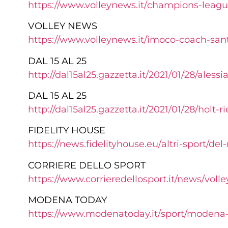
https://www.volleynews.it/
champions-leagu
VOLLEY NEWS
https://www.volleynews.it/
imoco-coach-sant
DAL 15 AL 25
http://dal15al25.gazzetta.it/
2021/01/28/alessia
DAL 15 AL 25
http://dal15al25.gazzetta.it/
2021/01/28/holt-r
FIDELITY HOUSE
https://news.fidelityhouse.eu/
altri-sport/de
CORRIERE DELLO SPORT
https://www.
corrieredellosport.it/news/
volle
MODENA TODAY
https://www.modenatoday.it/
sport/modena-