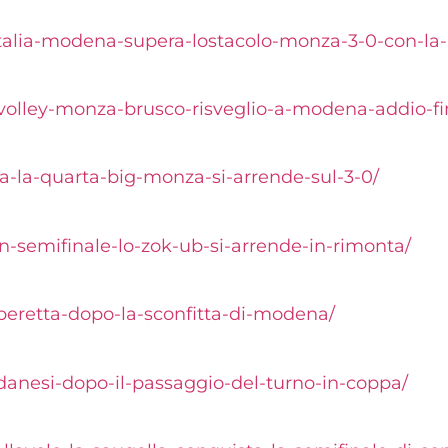
talia-modena-
supera-lostacolo-monza-3-0-
con-la-
-volley-monza-
brusco-risveglio-a-modena-
addio-fi
-la-quarta-big-
monza-si-arrende-sul-3-0/
n-semifinale-
lo-zok-ub-si-arrende-in-
rimonta/
-beretta-dopo-
la-sconfitta-di-modena/
-danesi-dopo-
il-passaggio-del-turno-in-
coppa/