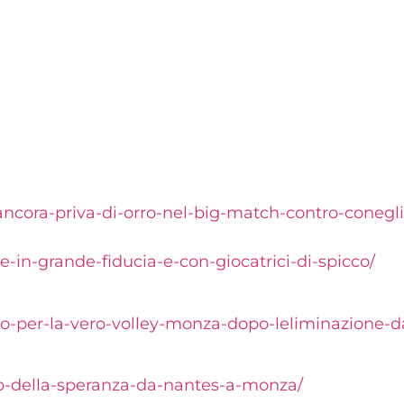
ncora-priva-
di-orro-nel-big-match-contro-
conegl
-e-in-grande-
fiducia-e-con-giocatrici-di-
spicco/
o-per-la-vero-
volley-monza-dopo-
leliminazione-d
o-della-
speranza-da-nantes-a-monza/