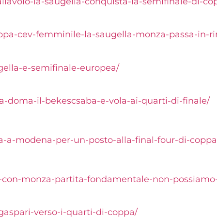
llavolo-la-
saugella-conquista-la-
semifinale-di-co
ppa-cev-
femminile-la-saugella-monza-
passa-in-r
gella-e-
semifinale-europea/
a-doma-il-bekescsaba-e-vola-ai-quarti-di-finale/
a-a-modena-per-un-posto-alla-final-four-di-coppa-
ic-con-monza-partita-fondamentale-non-possiamo
-gaspari-verso-i-quarti-di-coppa/