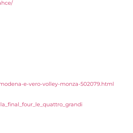
ahce/
-modena-e-vero-
volley-monza-502079.html
la_
final_four_le_quattro_grandi