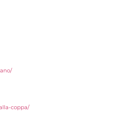
iano/
alla-coppa/