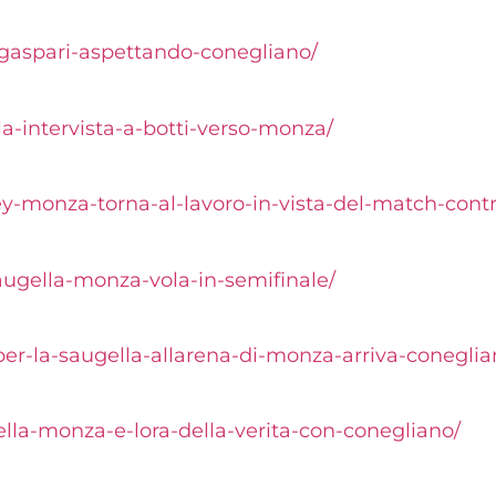
gaspari-
aspettando-conegliano/
la-
intervista-a-botti-verso-
monza/
ley-monza-torna-al-
lavoro-in-vista-del-match-
cont
augella-
monza-vola-in-semifinale/
er-la-saugella-
allarena-di-monza-arriva-
coneglia
ella-monza-e-
lora-della-verita-con-
conegliano/