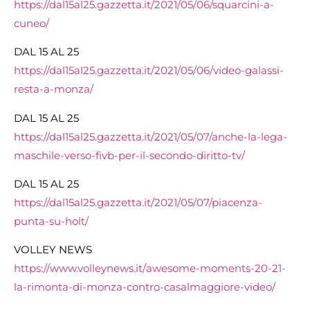
https://dal15al25.gazzetta.it/
2021/05/06/squarcini-a-
cuneo/
DAL 15 AL 25
https://dal15al25.gazzetta.it/
2021/05/06/video-galassi-
resta-a-monza/
DAL 15 AL 25
https://dal15al25.gazzetta.it/
2021/05/07/anche-la-lega-
maschile-verso-fivb-per-il-
secondo-diritto-tv/
DAL 15 AL 25
https://dal15al25.gazzetta.it/
2021/05/07/piacenza-
punta-su-
holt/
VOLLEY NEWS
https://www.volleynews.it/
awesome-moments-20-21-
la-
rimonta-di-monza-contro-
casalmaggiore-video/