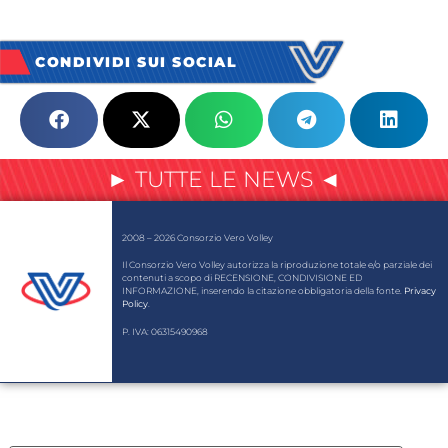
CONDIVIDI SUI SOCIAL
► TUTTE LE NEWS ◄
2008 – 2026 Consorzio Vero Volley
Il Consorzio Vero Volley autorizza la riproduzione totale e/o parziale dei
contenuti a scopo di RECENSIONE, CONDIVISIONE ED
INFORMAZIONE, inserendo la citazione obbligatoria della fonte.
Privacy
Policy
.
P. IVA: 06315490968