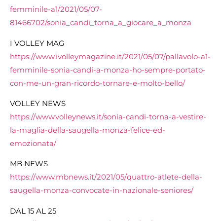
femminile-a1/2021/05/07-
81466702/sonia_candi_torna_a_giocare_a_monza
I VOLLEY MAG
https://www.ivolleymagazine.it/2021/05/07/pallavolo-a1-
femminile-sonia-candi-a-monza-ho-sempre-portato-
con-me-un-gran-ricordo-tornare-e-molto-bello/
VOLLEY NEWS
https://www.volleynews.it/sonia-candi-torna-a-vestire-
la-maglia-della-saugella-monza-felice-ed-
emozionata/
MB NEWS
https://www.mbnews.it/2021/05/
quattro-atlete-della-
saugella-
monza-convocate-in-nazionale-
seniores/
DAL 15 AL 25