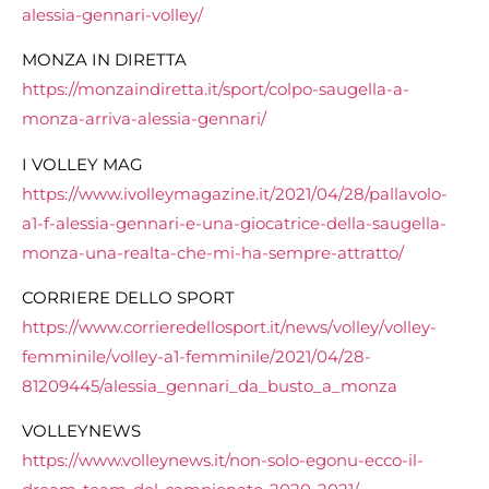
alessia-gennari-volley/
MONZA IN DIRETTA
https://monzaindiretta.it/sport/colpo-saugella-a-
monza-arriva-alessia-gennari/
I VOLLEY MAG
https://www.ivolleymagazine.it/2021/04/28/pallavolo-
a1-f-alessia-gennari-e-una-giocatrice-della-saugella-
monza-una-realta-che-mi-ha-sempre-attratto/
CORRIERE DELLO SPORT
https://www.corrieredellosport.it/news/volley/volley-
femminile/volley-a1-femminile/2021/04/28-
81209445/alessia_gennari_da_busto_a_monza
VOLLEYNEWS
https://www.volleynews.it/non-solo-egonu-ecco-il-