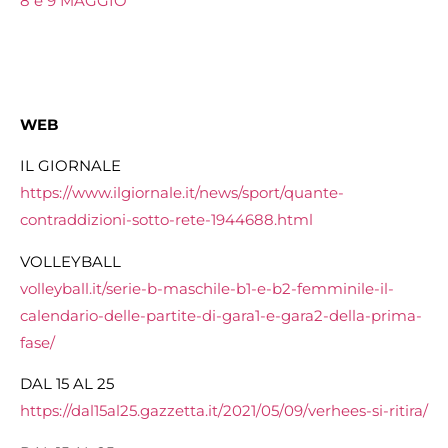
8 e 9 MAGGIO
WEB
IL GIORNALE
https://www.ilgiornale.it/news/sport/quante-
contraddizioni-sotto-rete-1944688.html
VOLLEYBALL
volleyball.it/serie-b-maschile-b1-e-b2-femminile-il-
calendario-delle-partite-di-gara1-e-gara2-della-prima-
fase/
DAL 15 AL 25
https://dal15al25.gazzetta.it/2021/05/09/verhees-si-ritira/