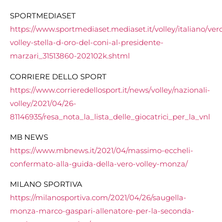
SPORTMEDIASET
https://www.sportmediaset.mediaset.it/volley/italiano/ver
volley-stella-d-oro-del-coni-al-presidente-
marzari_31513860-202102k.shtml
CORRIERE DELLO SPORT
https://www.corrieredellosport.it/news/volley/nazionali-
volley/2021/04/26-
81146935/resa_nota_la_lista_delle_giocatrici_per_la_vnl
MB NEWS
https://www.mbnews.it/2021/04/massimo-eccheli-
confermato-alla-guida-della-vero-volley-monza/
MILANO SPORTIVA
https://milanosportiva.com/2021/04/26/saugella-
monza-marco-gaspari-allenatore-per-la-seconda-