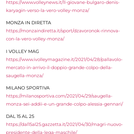
https://www.volleynews.it/ll-giovane-bulgaro-denis-
karyagin-verso-la-vero-volley-monza/
MONZA IN DIRETTA
https://monzaindiretta.it/sport/dzavoronok-rinnova-
con-la-vero-volley-monza/
I VOLLEY MAG
https://www.ivolleymagazine.it/2021/04/28/pallavolo-
mercato-in-arrivo-il-doppio-grande-colpo-della-
saugella-monza/
MILANO SPORTIVA
https://milanosportiva.com/2021/04/29/saugella-
monza-sei-addii-e-un-grande-colpo-alessia-gennari/
DAL 15 AL 25
https://dal15al25.gazzetta.it/2021/04/30/magri-nuovo-
presidente-della-lega-maschile/