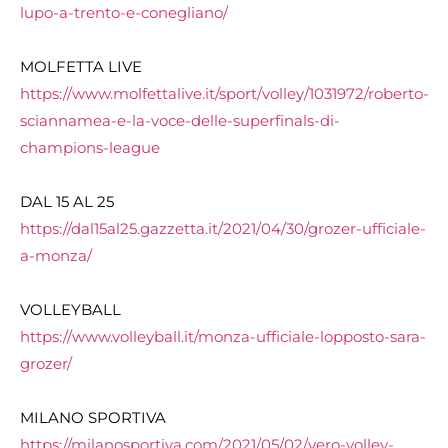
lupo-a-trento-e-conegliano/
MOLFETTA LIVE
https://www.molfettalive.it/sport/volley/1031972/roberto-
sciannamea-e-la-voce-delle-superfinals-di-
champions-league
DAL 15 AL 25
https://dal15al25.gazzetta.it/2021/04/30/grozer-ufficiale-
a-monza/
VOLLEYBALL
https://www.volleyball.it/monza-ufficiale-lopposto-sara-
grozer/
MILANO SPORTIVA
https://milanosportiva.com/2021/05/02/vero-volley-