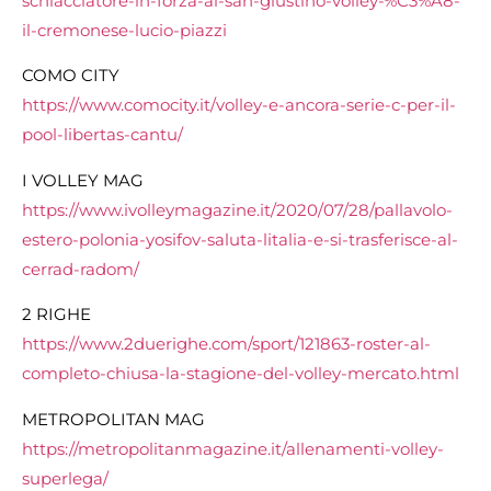
schiacciatore-in-forza-al-san-giustino-volley-%C3%A8-
il-cremonese-lucio-piazzi
COMO CITY
https://www.comocity.it/volley-e-ancora-serie-c-per-il-
pool-libertas-cantu/
I VOLLEY MAG
https://www.ivolleymagazine.it/2020/07/28/pallavolo-
estero-polonia-yosifov-saluta-litalia-e-si-trasferisce-al-
cerrad-radom/
2 RIGHE
https://www.2duerighe.com/sport/121863-roster-al-
completo-chiusa-la-stagione-del-volley-mercato.html
METROPOLITAN MAG
https://metropolitanmagazine.it/allenamenti-volley-
superlega/