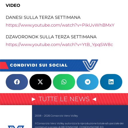
VIDEO
DANESI SULLA TERZA SETTIMANA
https://www.youtube.com/watch?
v=PikUvWhBMxY
DZAVORONOK SULLA TERZA SETTIMANA
https://www.youtube.com/watch?
v=YtB_YpqSW8c
CONDIVIDI SUI SOCIAL
► TUTTE LE NEWS ◄
2008 – 2026 Consorzio Vero Volley
Il Consorzio Vero Volley autorizza la riproduzione totale e/o parziale dei
contenuti a scopo di RECENSIONE, CONDIVISIONE ED