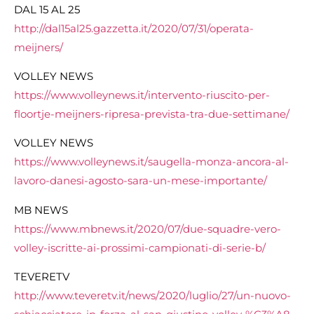
DAL 15 AL 25
http://dal15al25.gazzetta.it/
2020/07/31/operata-
meijners/
VOLLEY NEWS
https://www.volleynews.it/
intervento-riuscito-per-
floortje-meijners-ripresa-
prevista-tra-due-settimane/
VOLLEY NEWS
https://www.volleynews.it/
saugella-monza-ancora-al-
lavoro-danesi-agosto-sara-un-
mese-importante/
MB NEWS
https://www.mbnews.it/2020/07/due-squadre-vero-
volley-iscritte-ai-prossimi-campionati-di-serie-b/
TEVERETV
http://www.teveretv.it/news/2020/luglio/27/un-nuovo-