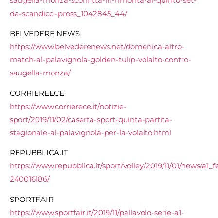
saugella-monza-sconfitta-in-rimonta-al-quinto-set-
da-scandicci-pross_1042845_44/
BELVEDERE NEWS
https://www.belvederenews.net/domenica-altro-
match-al-palavignola-golden-tulip-volalto-contro-
saugella-monza/
CORRIEREECE
https://www.corrierece.it/notizie-
sport/2019/11/02/caserta-sport-quinta-partita-
stagionale-al-palavignola-per-la-volalto.html
REPUBBLICA.IT
https://www.repubblica.it/sport/volley/2019/11/01/news/a
240016186/
SPORTFAIR
https://www.sportfair.it/2019/11/pallavolo-serie-a1-