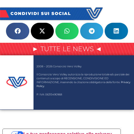
CONDIVIDI SUI SOCIAL
► TUTTE LE NEWS ◄
2008 – 2026 Consorzio Vero Volley
Il Consorzio Vero Volley autorizza la riproduzione totale e/o parziale dei
contenuti a scopo di RECENSIONE, CONDIVISIONE ED
INFORMAZIONE, inserendo la citazione obbligatoria della fonte.
Privacy
Policy
.
P. IVA: 06315490968