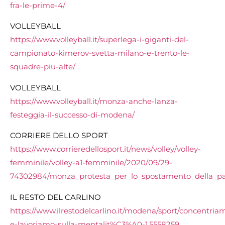
fra-le-prime-4/
VOLLEYBALL
https://www.volleyball.it/superlega-i-giganti-del-
campionato-kimerov-svetta-milano-e-trento-le-
squadre-piu-alte/
VOLLEYBALL
https://www.volleyball.it/monza-anche-lanza-
festeggia-il-successo-di-modena/
CORRIERE DELLO SPORT
https://www.corrieredellosport.it/news/volley/volley-
femminile/volley-a1-femminile/2020/09/29-
74302984/monza_protesta_per_lo_spostamento_della_par
IL RESTO DEL CARLINO
https://www.ilrestodelcarlino.it/modena/sport/concentria
e-lavoriamo-sulla-mentalit%C3%A0-1.5558259