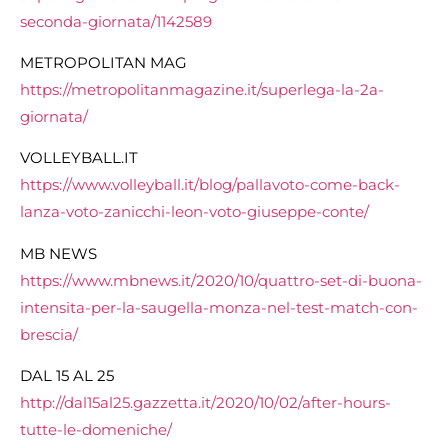
seconda-giornata/1142589
METROPOLITAN MAG
https://metropolitanmagazine.it/superlega-la-2a-
giornata/
VOLLEYBALL.IT
https://www.volleyball.it/blog/pallavoto-come-back-
lanza-voto-zanicchi-leon-voto-giuseppe-conte/
MB NEWS
https://www.mbnews.it/2020/10/quattro-set-di-buona-
intensita-per-la-saugella-monza-nel-test-match-con-
brescia/
DAL 15 AL 25
http://dal15al25.gazzetta.it/2020/10/02/after-hours-
tutte-le-domeniche/