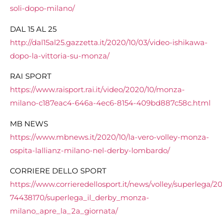
soli-dopo-milano/
DAL 15 AL 25
http://dal15al25.gazzetta.it/2020/10/03/video-ishikawa-
dopo-la-vittoria-su-monza/
RAI SPORT
https://www.raisport.rai.it/video/2020/10/monza-
milano-c187eac4-646a-4ec6-8154-409bd887c58c.html
MB NEWS
https://www.mbnews.it/2020/10/la-vero-volley-monza-
ospita-lallianz-milano-nel-derby-lombardo/
CORRIERE DELLO SPORT
https://www.corrieredellosport.it/news/volley/superlega/2
74438170/superlega_il_derby_monza-
milano_apre_la_2a_giornata/