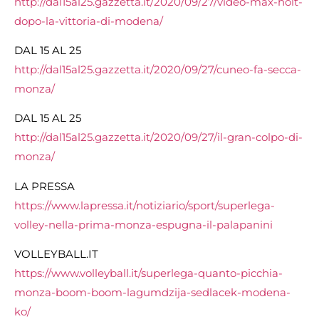
http://dal15al25.gazzetta.it/2020/09/27/video-max-holt-
dopo-la-vittoria-di-modena/
DAL 15 AL 25
http://dal15al25.gazzetta.it/2020/09/27/cuneo-fa-secca-
monza/
DAL 15 AL 25
http://dal15al25.gazzetta.it/2020/09/27/il-gran-colpo-di-
monza/
LA PRESSA
https://www.lapressa.it/notiziario/sport/superlega-
volley-nella-prima-monza-espugna-il-palapanini
VOLLEYBALL.IT
https://www.volleyball.it/superlega-quanto-picchia-
monza-boom-boom-lagumdzija-sedlacek-modena-
ko/