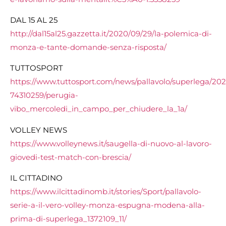
DAL 15 AL 25
http://dal15al25.gazzetta.it/2020/09/29/la-polemica-di-
monza-e-tante-domande-senza-risposta/
TUTTOSPORT
https://www.tuttosport.com/news/pallavolo/superlega/20
74310259/perugia-
vibo_mercoledi_in_campo_per_chiudere_la_1a/
VOLLEY NEWS
https://www.volleynews.it/saugella-di-nuovo-al-lavoro-
giovedi-test-match-con-brescia/
IL CITTADINO
https://www.ilcittadinomb.it/stories/Sport/pallavolo-
serie-a-il-vero-volley-monza-espugna-modena-alla-
prima-di-superlega_1372109_11/