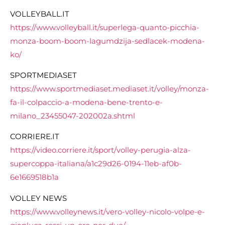
VOLLEYBALL.IT
https://www.volleyball.it/superlega-quanto-picchia-
monza-boom-boom-lagumdzija-sedlacek-modena-
ko/
SPORTMEDIASET
https://www.sportmediaset.mediaset.it/volley/monza-
fa-il-colpaccio-a-modena-bene-trento-e-
milano_23455047-202002a.shtml
CORRIERE.IT
https://video.corriere.it/sport/volley-perugia-alza-
supercoppa-italiana/a1c29d26-0194-11eb-af0b-
6e1669518b1a
VOLLEY NEWS
https://www.volleynews.it/vero-volley-nicolo-volpe-e-