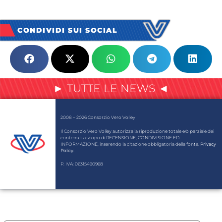
CONDIVIDI SUI SOCIAL
► TUTTE LE NEWS ◄
2008 – 2026 Consorzio Vero Volley
Il Consorzio Vero Volley autorizza la riproduzione totale e/o parziale dei
contenuti a scopo di RECENSIONE, CONDIVISIONE ED
INFORMAZIONE, inserendo la citazione obbligatoria della fonte.
Privacy
Policy
.
P. IVA: 06315490968