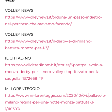
WEB
VOLLEY NEWS
https://www.volleynews.it/orduna-un-passo-indietro-
nel-percorso-che-stavamo-facendo/
VOLLEY NEWS
https://www.volleynews.it/il-derby-e-di-milano-
battuta-monza-per-1-3/
IL CITTADINO
https://www.ilcittadinomb.it/stories/Sport/pallavolo-a-
monza-derby-per-il-vero-volley-stop-forzato-per-la-
saugella_1372668_11/
MI LORENTEGGIO
https://www.mi-lorenteggio.com/2020/10/04/pallavolo-
milano-regina-per-una-notte-monza-battuta-3-
1/118383/