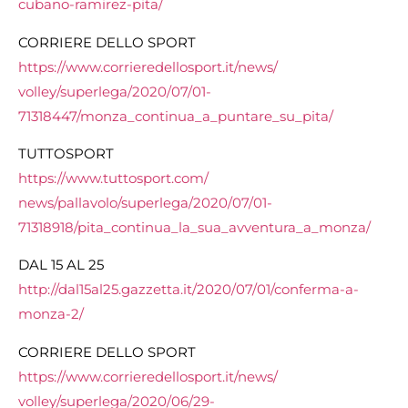
cubano-ramirez-pita/
CORRIERE DELLO SPORT
https://www.
corrieredellosport.it/news/
volley/superlega/2020/07/01-
71318447/monza_continua_a_
puntare_su_pita/
TUTTOSPORT
https://www.tuttosport.com/
news/pallavolo/superlega/2020/
07/01-
71318918/pita_continua_
la_sua_avventura_a_monza/
DAL 15 AL 25
http://dal15al25.gazzetta.it/
2020/07/01/conferma-a-
monza-2/
CORRIERE DELLO SPORT
https://www.
corrieredellosport.it/news/
volley/superlega/2020/06/29-