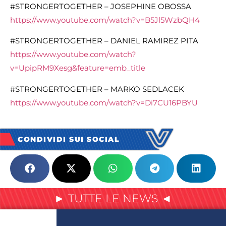
#STRONGERTOGETHER – JOSEPHINE OBOSSA
https://www.youtube.com/watch?
v=B5Jl5WzbQH4
#STRONGERTOGETHER – DANIEL RAMIREZ PITA
https://www.youtube.com/watch?
v=UpipRM9Xesg&feature=emb_
title
#STRONGERTOGETHER – MARKO SEDLACEK
https://www.youtube.com/watch?
v=Di7CU16PBYU
CONDIVIDI SUI SOCIAL
► TUTTE LE NEWS ◄