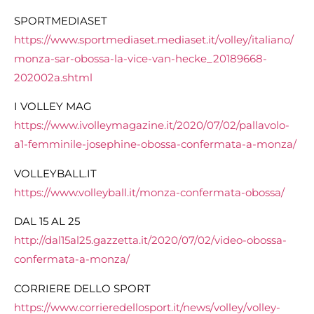
SPORTMEDIASET
https://www.sportmediaset.
mediaset.it/volley/italiano/
monza-sar-obossa-la-vice-van-
hecke_20189668-
202002a.shtml
I VOLLEY MAG
https://www.ivolleymagazine.
it/2020/07/02/pallavolo-
a1-
femminile-josephine-obossa-
confermata-a-monza/
VOLLEYBALL.IT
https://www.volleyball.it/
monza-confermata-obossa/
DAL 15 AL 25
http://dal15al25.gazzetta.it/
2020/07/02/video-obossa-
confermata-a-monza/
CORRIERE DELLO SPORT
https://www.
corrieredellosport.it/news/
volley/volley-