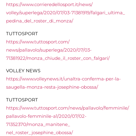
https://www.
corrieredellosport.it/news/
volley/superlega/2020/07/03-
71381919/falgari_ultima_
pedina_del_roster_di_monza/
TUTTOSPORT
https://www.tuttosport.com/
news/pallavolo/superlega/2020/
07/03-
71381922/monza_chiude_
il_roster_con_falgari/
VOLLEY NEWS
https://www.volleynews.it/
unaltra-conferma-per-la-
saugella-monza-resta-
josephine-obossa/
TUTTOSPORT
https://www.tuttosport.com/
news/pallavolo/femminile/
pallavolo-femminile-a1/2020/
07/02-
71352370/monza_manitene_
nel_roster_josephine_obossa/