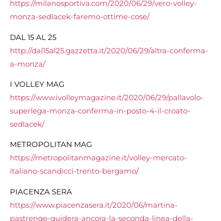
https://milanosportiva.com/
2020/06/29/vero-volley-
monza-
sedlacek-faremo-ottime-cose/
DAL 15 AL 25
http://dal15al25.gazzetta.it/
2020/06/29/altra-conferma-
a-
monza/
I VOLLEY MAG
https://www.ivolleymagazine.
it/2020/06/29/pallavolo-
superlega-monza-conferma-in-
posto-4-il-croato-
sedlacek/
METROPOLITAN MAG
https://metropolitanmagazine.
it/volley-mercato-
italiano-
scandicci-trento-bergamo/
PIACENZA SERA
https://www.piacenzasera.it/
2020/06/martina-
pastrenge-
guidera-ancora-la-seconda-
linea-della-