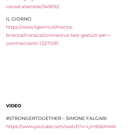
conad-alsenese/
345810/
IL GIORNO
https://www.ilgiorno.it/monza-
brianza/cronaca/coronavirus-
test-gratuiti-per-i-
commercianti-1.5271281
VIDEO
#STRONGERTOGETHER – SIMONE FALGARI
https://www.youtube.com/watch?
v=Ljm50biH4lA