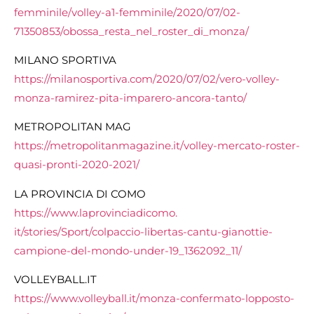
femminile/
volley-a1-femminile/2020/07/
02-
71350853/obossa_resta_nel_
roster_di_monza/
MILANO SPORTIVA
https://milanosportiva.com/
2020/07/02/vero-volley-
monza-
ramirez-pita-imparero-ancora-
tanto/
METROPOLITAN MAG
https://metropolitanmagazine.
it/volley-mercato-roster-
quasi-pronti-2020-2021/
LA PROVINCIA DI COMO
https://www.laprovinciadicomo.
it/stories/Sport/colpaccio-
libertas-cantu-gianottie-
campione-del-mondo-under-19_
1362092_11/
VOLLEYBALL.IT
https://www.volleyball.it/
monza-confermato-lopposto-