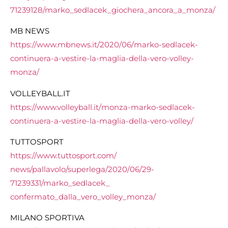
71239128/marko_sedlacek_
giochera_ancora_a_monza/
MB NEWS
https://www.mbnews.it/2020/06/
marko-sedlacek-
continuera-a-
vestire-la-maglia-della-vero-
volley-
monza/
VOLLEYBALL.IT
https://www.volleyball.it/
monza-marko-sedlacek-
continuera-a-vestire-la-
maglia-della-vero-volley/
TUTTOSPORT
https://www.tuttosport.com/
news/pallavolo/superlega/2020/
06/29-
71239331/marko_sedlacek_
confermato_dalla_vero_volley_
monza/
MILANO SPORTIVA