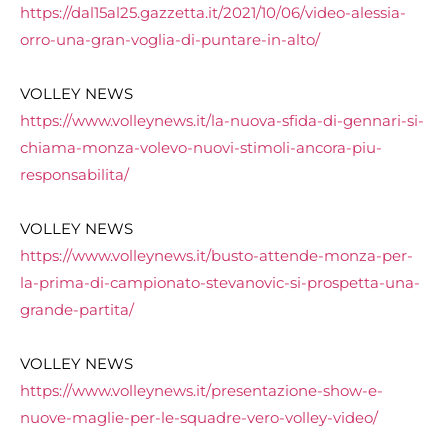
https://dal15al25.gazzetta.it/
2021/10/06/video-alessia-
orro-
una-gran-voglia-di-puntare-in-
alto/
VOLLEY NEWS
https://www.volleynews.it/la-
nuova-sfida-di-gennari-si-
chiama-monza-volevo-nuovi-
stimoli-ancora-piu-
responsabilita/
VOLLEY NEWS
https://www.volleynews.it/
busto-attende-monza-per-
la-
prima-di-campionato-
stevanovic-si-prospetta-una-
grande-partita/
VOLLEY NEWS
https://www.volleynews.it/
presentazione-show-e-
nuove-
maglie-per-le-squadre-vero-
volley-video/