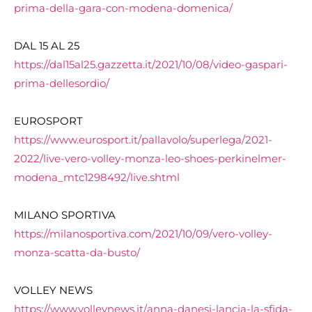
prima-della-gara-con-modena-
domenica/
DAL 15 AL 25
https://dal15al25.gazzetta.it/
2021/10/08/video-gaspari-
prima-dellesordio/
EUROSPORT
https://www.eurosport.it/
pallavolo/superlega/2021-
2022/
live-vero-volley-monza-leo-
shoes-perkinelmer-
modena_
mtc1298492/live.shtml
MILANO SPORTIVA
https://milanosportiva.com/
2021/10/09/vero-volley-
monza-
scatta-da-busto/
VOLLEY NEWS
https://www.volleynews.it/
anna-danesi-lancia-la-sfida-