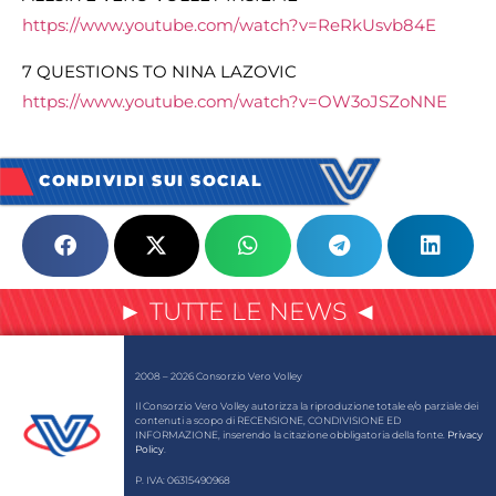
https://www.youtube.com/watch?
v=ReRkUsvb84E
7 QUESTIONS TO NINA LAZOVIC
https://www.youtube.com/watch?v=OW3oJSZoNNE
CONDIVIDI SUI SOCIAL
► TUTTE LE NEWS ◄
2008 – 2026 Consorzio Vero Volley
Il Consorzio Vero Volley autorizza la riproduzione totale e/o parziale dei
contenuti a scopo di RECENSIONE, CONDIVISIONE ED
INFORMAZIONE, inserendo la citazione obbligatoria della fonte.
Privacy
Policy
.
P. IVA: 06315490968