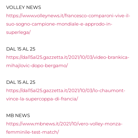
VOLLEY NEWS
https://www.volleynews.it/
francesco-comparoni-vive-il-
suo-sogno-campione-mondiale-e-
approdo-in-
superlega/
DAL 15 AL 25
https://dal15al25.gazzetta.it/2021/10/03/video-brankica-
mihajlovic-dopo-bergamo/
DAL 15 AL 25
https://dal15al25.gazzetta.it/2021/10/03/lo-chaumont-
vince-la-supercoppa-di-francia/
MB NEWS
https://www.mbnews.it/2021/10/vero-volley-monza-
femminile-test-match/