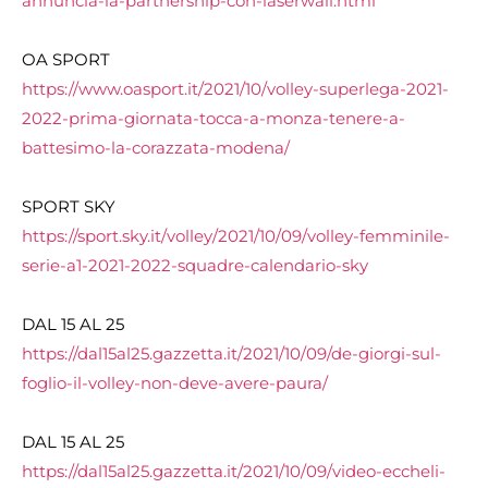
annuncia-la-partnership-con-
laserwall.html
OA SPORT
https://www.oasport.it/2021/
10/volley-superlega-2021-
2022-
prima-giornata-tocca-a-monza-
tenere-a-
battesimo-la-
corazzata-modena/
SPORT SKY
https://sport.sky.it/volley/
2021/10/09/volley-femminile-
serie-a1-2021-2022-squadre-
calendario-sky
DAL 15 AL 25
https://dal15al25.gazzetta.it/
2021/10/09/de-giorgi-sul-
foglio-il-volley-non-deve-
avere-paura/
DAL 15 AL 25
https://dal15al25.gazzetta.it/
2021/10/09/video-eccheli-