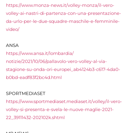
https://www.monza-news.it/
volley-monza/il-vero-
volley-
ai-nastri-di-partenza-con-una-
presentazione-
da-urlo-per-le-
due-squadre-maschile-e-
femminile-
video/
ANSA
https://www.ansa.it/lombardia/
notizie/2021/10/06/pallavolo-
vero-volley-al-via-
stagione-
su-onda-ori-europei_ab4124b3-
c617-4da0-
b0bd-eadf83f2bc4d.
html
SPORTMEDIASET
https://www.sportmediaset.
mediaset.it/volley/il-vero-
volley-si-presenta-e-svela-le-
nuove-maglie-2021-
22_39111432-
202102k.shtml