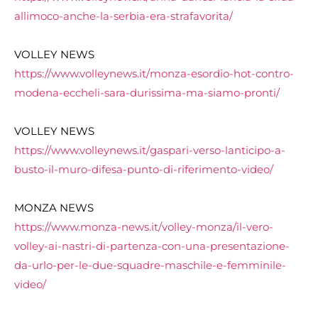
allimoco-anche-la-serbia-era-
strafavorita/
VOLLEY NEWS
https://www.volleynews.it/
monza-esordio-hot-contro-
modena-eccheli-sara-durissima-
ma-siamo-pronti/
VOLLEY NEWS
https://www.volleynews.it/
gaspari-verso-lanticipo-a-
busto-il-muro-difesa-punto-di-
riferimento-video/
MONZA NEWS
https://www.monza-news.it/volley-monza/il-vero-
volley-ai-nastri-di-partenza-con-una-presentazione-
da-urlo-per-le-due-squadre-maschile-e-femminile-
video/