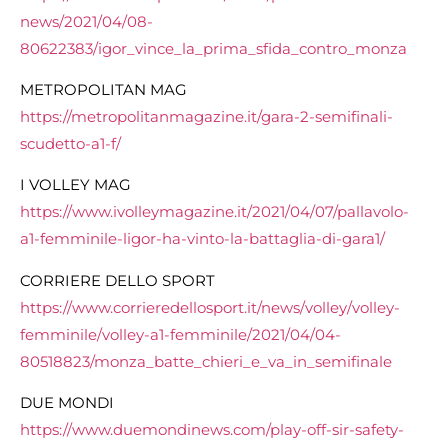
news/2021/04/08-
80622383/igor_vince_la_prima_sfida_contro_monza
METROPOLITAN MAG
https://metropolitanmagazine.it/gara-2-semifinali-
scudetto-a1-f/
I VOLLEY MAG
https://www.ivolleymagazine.it/2021/04/07/pallavolo-
a1-femminile-ligor-ha-vinto-la-battaglia-di-gara1/
CORRIERE DELLO SPORT
https://www.corrieredellosport.it/news/volley/volley-
femminile/volley-a1-femminile/2021/04/04-
80518823/monza_batte_chieri_e_va_in_semifinale
DUE MONDI
https://www.duemondinews.com/play-off-sir-safety-