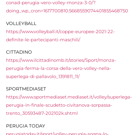
conad-perugia-vero-volley-monza-3-0/?
doing_wp_cron=1617700810.5668559074401855468750
VOLLEYBALL
https://www.volleyball.it/coppe-europee-2021-22-
definite-le-partecipanti-maschili/
CITTADINO
https://www.ilcittadinomb.it/stories/Sport/monza-
perugia-ferma-la-corsa-della-vero-volley-nella-
superlega-di-pallavolo_1391811_11/
SPORTMEDIASET
https://www.sportmediaset.mediaset.it/volley/superlega-
perugia-in-finale-scudetto-civitanova-sorpassa-
trento_30593487-202102k.shtml
PERUGIA TODAY
perugiatoday.it/sport/volley-perugia-sogna-lo-