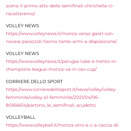
scena-il-primo-atto-delle-
semifinali-chirichella-ci-
riscatteremo/
VOLLEY NEWS
https://www.volleynews.it/
monza-verso-gara1-con-
novara-
parazzoli-hanno-tante-armi-a-
disposizione/
VOLLEY NEWS
https://www.volleynews.it/
perugia-lube-e-trento-in-
champions-league-monza-va-in-
cev-cup/
CORRIERE DELLO SPORT
https://www.
corrieredellosport.it/news/
volley/volley-
femminile/
volley-a1-femminile/2021/04/
06-
80566614/partono_le_
semifinali_scudetto
VOLLEYBALL
https://www.volleyball.it/
monza-orro-e-c-a-caccia-di-