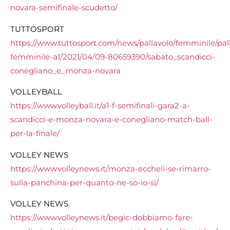
novara-semifinale-scudetto/
TUTTOSPORT
https://www.tuttosport.com/news/pallavolo/femminile/pal
femminile-a1/2021/04/09-80659390/sabato_scandicci-
conegliano_e_monza-novara
VOLLEYBALL
https://www.volleyball.it/a1-f-semifinali-gara2-a-
scandicci-e-monza-novara-e-conegliano-match-ball-
per-la-finale/
VOLLEY NEWS
https://www.volleynews.it/
monza-eccheli-se-rimarro-
sulla-panchina-per-quanto-ne-
so-io-si/
VOLLEY NEWS
https://www.volleynews.it/
begic-dobbiamo-fare-