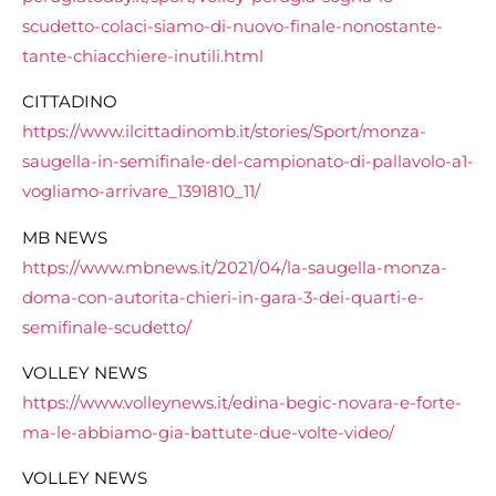
scudetto-colaci-siamo-di-nuovo-finale-nonostante-
tante-chiacchiere-inutili.html
CITTADINO
https://www.ilcittadinomb.it/stories/Sport/monza-
saugella-in-semifinale-del-campionato-di-pallavolo-a1-
vogliamo-arrivare_1391810_11/
MB NEWS
https://www.mbnews.it/2021/04/la-saugella-monza-
doma-con-autorita-chieri-in-gara-3-dei-quarti-e-
semifinale-scudetto/
VOLLEY NEWS
https://www.volleynews.it/edina-begic-novara-e-forte-
ma-le-abbiamo-gia-battute-due-volte-video/
VOLLEY NEWS