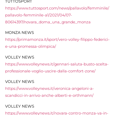
TUTTOSPORT
https://www.tuttosport.com/
news/pallavolo/femminile/
pallavolo-femminile-a1/2021/
04/07-
80614397/novara_doma_
una_grande_monza
MONZA NEWS
https://primamonza.it/sport/
vero-volley-filippo-federici-
e-una-promessa-olimpica/
VOLLEY NEWS
https://www.volleynews.it/
gennari-saluta-busto-scelta-
professionale-voglio-uscire-
dalla-comfort-zone/
VOLLEY NEWS
https://www.volleynews.it/
veronica-angeloni-a-
scandicci-
in-arrivo-anche-alberti-e-
orthmann/
VOLLEY NEWS
https://www.volleynews.it/
novara-contro-monza-va-in-