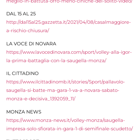
meglio-in-
battuta-orro-meno-ciniche-del-
solito-video/
DAL 15 AL 25
http://dal15al25.gazzetta.it/
2021/04/08/casalmaggiore-
a-
rischio-chiusura/
LA VOCE DI NOVARA
https://www.lavocedinovara.
com/sport/volley-alla-igor-
la-
prima-battaglia-con-la-
saugella-monza/
IL CITTADINO
https://www.ilcittadinomb.it/
stories/Sport/pallavolo-
saugella-si-batte-ma-gara-1-
va-a-novara-sabato-
monza-e-
decisiva_1392059_11/
MONZA NEWS
https://www.monza-news.it/
volley-monza/saugella-
impresa-
solo-sfiorata-in-gara-1-di-
semifinale-scudetto/