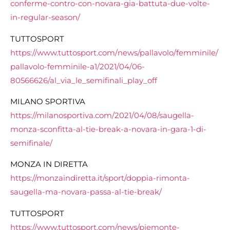
conferme-contro-con-novara-
gia-battuta-due-volte-
in-
regular-season/
TUTTOSPORT
https://www.tuttosport.com/
news/pallavolo/femminile/
pallavolo-femminile-a1/2021/
04/06-
80566626/al_via_le_
semifinali_play_off
MILANO SPORTIVA
https://milanosportiva.com/2021/04/08/saugella-
monza-sconfitta-al-tie-break-a-novara-in-gara-1-di-
semifinale/
MONZA IN DIRETTA
https://monzaindiretta.it/sport/doppia-rimonta-
saugella-ma-novara-passa-al-tie-break/
TUTTOSPORT
https://www.tuttosport.com/news/piemonte-