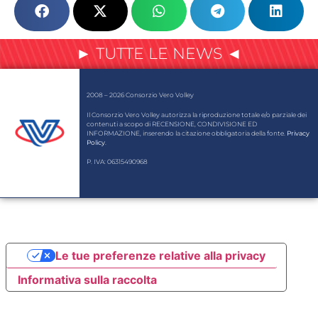
► TUTTE LE NEWS ◄
2008 – 2026 Consorzio Vero Volley
Il Consorzio Vero Volley autorizza la riproduzione totale e/o parziale dei
contenuti a scopo di RECENSIONE, CONDIVISIONE ED
INFORMAZIONE, inserendo la citazione obbligatoria della fonte.
Privacy
Policy
.
P. IVA: 06315490968
Le tue preferenze relative alla privacy
Informativa sulla raccolta