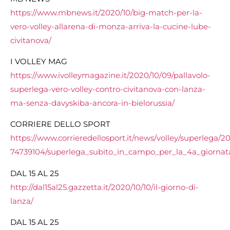
https://www.mbnews.it/2020/10/big-match-per-la-
vero-volley-allarena-di-monza-arriva-la-cucine-lube-
civitanova/
I VOLLEY MAG
https://www.ivolleymagazine.it/2020/10/09/pallavolo-
superlega-vero-volley-contro-civitanova-con-lanza-
ma-senza-davyskiba-ancora-in-bielorussia/
CORRIERE DELLO SPORT
https://www.corrieredellosport.it/news/volley/superlega/2
74739104/superlega_subito_in_campo_per_la_4a_giornat
DAL 15 AL 25
http://dal15al25.gazzetta.it/2020/10/10/il-giorno-di-
lanza/
DAL 15 AL 25