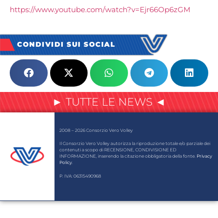
https://www.youtube.com/watch?v=Ejr66Op6zGM
CONDIVIDI SUI SOCIAL
► TUTTE LE NEWS ◄
2008 – 2026 Consorzio Vero Volley
Il Consorzio Vero Volley autorizza la riproduzione totale e/o parziale dei
contenuti a scopo di RECENSIONE, CONDIVISIONE ED
INFORMAZIONE, inserendo la citazione obbligatoria della fonte.
Privacy
Policy
.
P. IVA: 06315490968