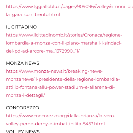
https://www.tggialloblu.it/pages/909096//volley/simoni_
la_gara_con_trento.html
IL CITTADINO
https://www.ilcittadinomb.it/stories/Cronaca/regione-
lombardia-a-monza-con-il-piano-marshall-i-sindaci-
del-pd-ad-arcore-ma_1372990_11/
MONZA NEWS
https://www.monza-news.it/breaking-news-
monzanews/il-presidente-della-regione-lombardia-
attilio-fontana-allu-power-stadium-e-allarena-di-
monza-i-dettagli/
CONCOREZZO
https://www.concorezzo.org/dalla-brianza/la-vero-
volley-perde-derby-e-imbattibilita-5453.html
VOLLEY NEWS