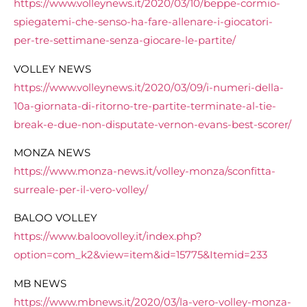
https://www.volleynews.it/2020/03/10/beppe-cormio-
spiegatemi-che-senso-ha-fare-allenare-i-giocatori-
per-tre-settimane-senza-giocare-le-partite/
VOLLEY NEWS
https://www.volleynews.it/2020/03/09/i-numeri-della-
10a-giornata-di-ritorno-tre-partite-terminate-al-tie-
break-e-due-non-disputate-vernon-evans-best-scorer/
MONZA NEWS
https://www.monza-news.it/volley-monza/sconfitta-
surreale-per-il-vero-volley/
BALOO VOLLEY
https://www.baloovolley.it/index.php?
option=com_k2&view=item&id=15775&Itemid=233
MB NEWS
https://www.mbnews.it/2020/03/la-vero-volley-monza-