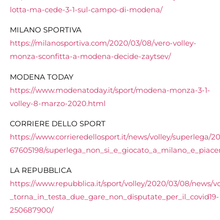
lotta-ma-cede-3-1-sul-campo-di-modena/
MILANO SPORTIVA
https://milanosportiva.com/2020/03/08/vero-volley-
monza-sconfitta-a-modena-decide-zaytsev/
MODENA TODAY
https://www.modenatoday.it/sport/modena-monza-3-1-
volley-8-marzo-2020.html
CORRIERE DELLO SPORT
https://www.corrieredellosport.it/news/volley/superlega/2
67605198/superlega_non_si_e_giocato_a_milano_e_piace
LA REPUBBLICA
https://www.repubblica.it/sport/volley/2020/03/08/news/v
_torna_in_testa_due_gare_non_disputate_per_il_covid19-
250687900/