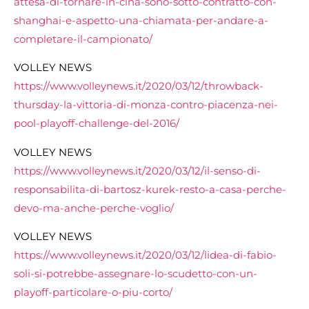
attesa-di-tornare-in-cina-sono-sotto-contratto-con-
shanghai-e-aspetto-una-chiamata-per-andare-a-
completare-il-campionato/
VOLLEY NEWS
https://www.volleynews.it/2020/03/12/throwback-
thursday-la-vittoria-di-monza-contro-piacenza-nei-
pool-playoff-challenge-del-2016/
VOLLEY NEWS
https://www.volleynews.it/2020/03/12/il-senso-di-
responsabilita-di-bartosz-kurek-resto-a-casa-perche-
devo-ma-anche-perche-voglio/
VOLLEY NEWS
https://www.volleynews.it/2020/03/12/lidea-di-fabio-
soli-si-potrebbe-assegnare-lo-scudetto-con-un-
playoff-particolare-o-piu-corto/