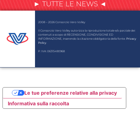
► TUTTE LE NEWS ◄
2008 – 2026 Consorzio Vero Volley
Il Consorzio Vero Volley autorizza la riproduzione totale e/o parziale dei
contenuti a scopo di RECENSIONE, CONDIVISIONE ED
INFORMAZIONE, inserendo la citazione obbligatoria della fonte.
Privacy
Policy
.
P. IVA: 06315490968
Le tue preferenze relative alla privacy
Informativa sulla raccolta