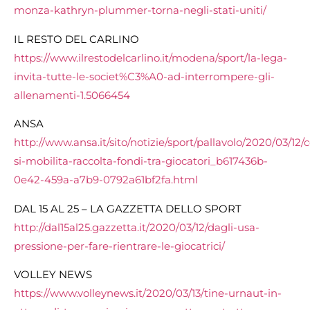
monza-kathryn-plummer-torna-negli-stati-uniti/
IL RESTO DEL CARLINO
https://www.ilrestodelcarlino.it/modena/sport/la-lega-
invita-tutte-le-societ%C3%A0-ad-interrompere-gli-
allenamenti-1.5066454
ANSA
http://www.ansa.it/sito/notizie/sport/pallavolo/2020/03/12/
si-mobilita-raccolta-fondi-tra-giocatori_b617436b-
0e42-459a-a7b9-0792a61bf2fa.html
DAL 15 AL 25 – LA GAZZETTA DELLO SPORT
http://dal15al25.gazzetta.it/2020/03/12/dagli-usa-
pressione-per-fare-rientrare-le-giocatrici/
VOLLEY NEWS
https://www.volleynews.it/2020/03/13/tine-urnaut-in-