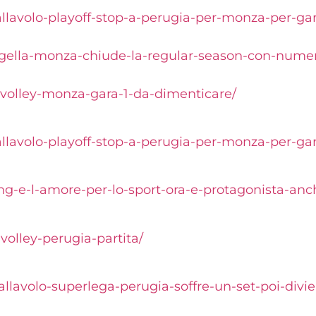
pallavolo-playoff-stop-a-perugia-per-monza-per-ga
ugella-monza-chiude-la-regular-season-con-numeri
-volley-monza-gara-1-da-dimenticare/
pallavolo-playoff-stop-a-perugia-per-monza-per-ga
ng-e-l-amore-per-lo-sport-ora-e-protagonista-anch
volley-perugia-partita/
allavolo-superlega-perugia-soffre-un-set-poi-divi