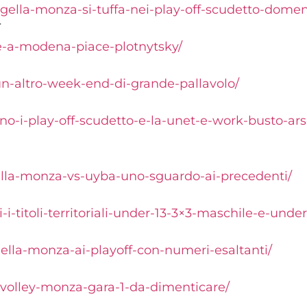
gella-monza-si-tuffa-nei-play-off-scudetto-domeni
T
che-a-modena-piace-plotnytsky/
un-altro-week-end-di-grande-pallavolo/
ano-i-play-off-scudetto-e-la-unet-e-work-busto-a
ella-monza-vs-uyba-uno-sguardo-ai-precedenti/
ati-i-titoli-territoriali-under-13-3×3-maschile-e-un
ella-monza-ai-playoff-con-numeri-esaltanti/
-volley-monza-gara-1-da-dimenticare/