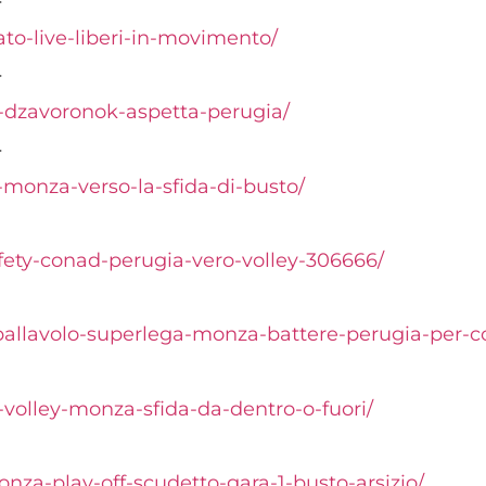
T
ato-live-liberi-in-movimento/
T
eo-dzavoronok-aspetta-perugia/
T
o-monza-verso-la-sfida-di-busto/
fety-conad-perugia-vero-volley-306666/
/pallavolo-superlega-monza-battere-perugia-per-c
-volley-monza-sfida-da-dentro-o-fuori/
za-play-off-scudetto-gara-1-busto-arsizio/