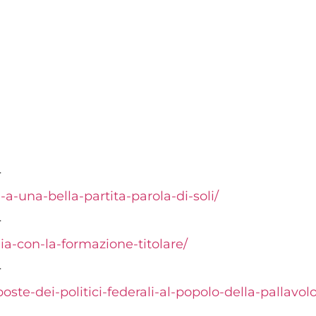
T
i-a-una-bella-partita-parola-di-soli/
T
gia-con-la-formazione-titolare/
T
poste-dei-politici-federali-al-popolo-della-pallavolo