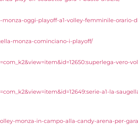
o-monza-oggi-playoff-a1-volley-femminile-orario-d
gella-monza-cominciano-i-playoff/
n=com_k2&view=item&id=12650:superlega-vero-volle
=com_k2&view=item&id=12649:serie-a1-la-saugella-s
-volley-monza-in-campo-alla-candy-arena-per-gara