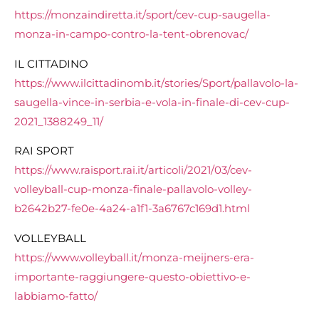
https://monzaindiretta.it/
sport/cev-cup-saugella-
monza-
in-campo-contro-la-tent-
obrenovac/
IL CITTADINO
https://www.ilcittadinomb.it/
stories/Sport/pallavolo-la-
saugella-vince-in-serbia-e-
vola-in-finale-di-cev-cup-
2021_1388249_11/
RAI SPORT
https://www.raisport.rai.it/
articoli/2021/03/cev-
volleyball-cup-monza-finale-
pallavolo-volley-
b2642b27-
fe0e-4a24-a1f1-3a6767c169d1.
html
VOLLEYBALL
https://www.volleyball.it/
monza-meijners-era-
importante-
raggiungere-questo-obiettivo-
e-
labbiamo-fatto/