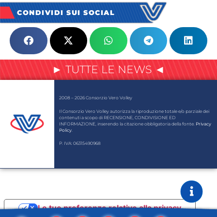
CONDIVIDI SUI SOCIAL
► TUTTE LE NEWS ◄
2008 – 2026 Consorzio Vero Volley
Il Consorzio Vero Volley autorizza la riproduzione totale e/o parziale dei
contenuti a scopo di RECENSIONE, CONDIVISIONE ED
INFORMAZIONE, inserendo la citazione obbligatoria della fonte.
Privacy
Policy
.
P. IVA: 06315490968
Le tue preferenze relative alla privacy