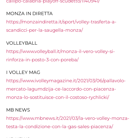
callipo-calabria-playoff-scudetto/1140941/
MONZA IN DIRETTA
https://monzaindiretta.it/sport/volley-trasferta-a-
scandicci-per-la-saugella-monza/
VOLLEYBALL
https://www.volleyball.it/monza-il-vero-volley-si-
rinforza-in-posto-3-con-poreba/
I VOLLEY MAG
https://www.ivolleymagazine.it/2021/03/06/pallavolo-
mercato-lagumdzija-ce-laccordo-con-piacenza-
monza-lo-sostituisce-con-il-costoso-rychlicki/
MB NEWS
https://www.mbnews.it/2021/03/la-vero-volley-monza-
testa-la-condizione-con-la-gas-sales-piacenza/