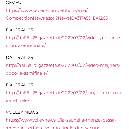
CEV.EU
https://www.cev.eu/
Competition-Area/
CompetitionNews.aspx?NewsID=
31745&ID=1263
DAL 15 AL 25
http://dal15al25.gazzetta.it/
2021/03/02/video-gaspari-e-
monza-e-in-finale/
DAL 15 AL 25
http://dal15al25.gazzetta.it/
2021/03/02/video-meijners-
dopo-la-semifinale/
DAL 15 AL 25
http://dal15al25.gazzetta.it/
2021/03/02/saugella-monza-
e-
in-finale/
VOLLEY NEWS
https://www.volleynews.it/la-
saugella-monza-passa-
anche-in-
serbia-e-vola-in-finale-di-
cev-cup/