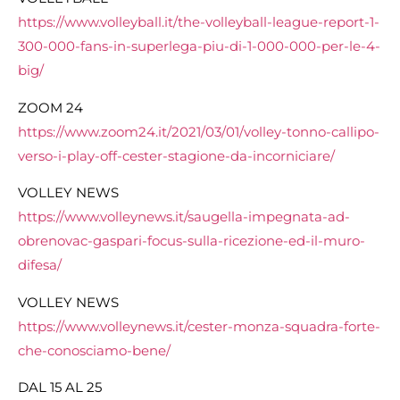
https://www.volleyball.it/the-volleyball-league-report-1-
300-000-fans-in-superlega-piu-di-1-000-000-per-le-4-
big/
ZOOM 24
https://www.zoom24.it/2021/03/01/volley-tonno-callipo-
verso-i-play-off-cester-stagione-da-incorniciare/
VOLLEY NEWS
https://www.volleynews.it/saugella-impegnata-ad-
obrenovac-gaspari-focus-sulla-ricezione-ed-il-muro-
difesa/
VOLLEY NEWS
https://www.volleynews.it/cester-monza-squadra-forte-
che-conosciamo-bene/
DAL 15 AL 25