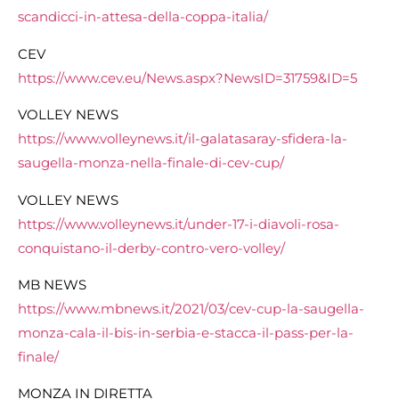
scandicci-in-attesa-della-coppa-italia/
CEV
https://www.cev.eu/News.aspx?NewsID=31759&ID=5
VOLLEY NEWS
https://www.volleynews.it/il-galatasaray-sfidera-la-
saugella-monza-nella-finale-di-cev-cup/
VOLLEY NEWS
https://www.volleynews.it/under-17-i-diavoli-rosa-
conquistano-il-derby-contro-vero-volley/
MB NEWS
https://www.mbnews.it/2021/03/
cev-cup-la-saugella-
monza-
cala-il-bis-in-serbia-e-
stacca-il-pass-per-la-
finale/
MONZA IN DIRETTA