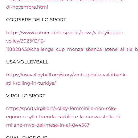
di-novembre.html
CORRIERE DELLO SPORT
https://www.corrieredellosport.it/news/volley/coppe-
volley/2023/12/13-
118828430/challenge_cup_monza_sbanca_atene_al_tie_b
USA VOLLEYBALL
https://usavolleyball.org/story/wnt-update-vakifbank-
still-rolling-in-turkiye/
VIRGILIO SPORT
https://sport.virgilio.it/volley-femminile-non-solo-
egonu-o-sylla-brenda-castillo-e-la-nuova-stella-di-
milano-mvp-del-mese-in-a1-844567
CHALLENGE CUP