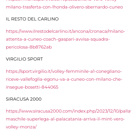
milano-trasferta-con-lhonda-olivero-sbernardo-cuneo
IL RESTO DEL CARLINO
https://www.ilrestodelcarlino.it/ancona/cronaca/milano-
attenta-a-cuneo-coach-gaspari-avvisa-squadra-
pericolosa-8b8762ab
VIRGILIO SPORT
https://sport.virgilio.it/volley-femminile-a1-conegliano-
riceve-vallefoglia-egonu-va-a-cuneo-con-milano-che-
insegue-bosetti-844065
SIRACUSA 2000
https://www.siracusa2000.com/index.php/2023/12/10/palla
maschile-superlega-al-palacatania-arriva-il-mint-vero-
volley-monza/