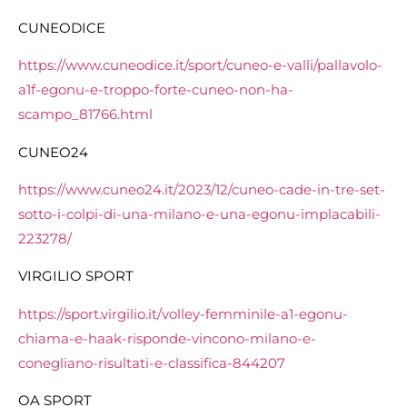
CUNEODICE
https://www.cuneodice.it/sport/cuneo-e-valli/pallavolo-
a1f-egonu-e-troppo-forte-cuneo-non-ha-
scampo_81766.html
CUNEO24
https://www.cuneo24.it/2023/12/cuneo-cade-in-tre-set-
sotto-i-colpi-di-una-milano-e-una-egonu-implacabili-
223278/
VIRGILIO SPORT
https://sport.virgilio.it/volley-femminile-a1-egonu-
chiama-e-haak-risponde-vincono-milano-e-
conegliano-risultati-e-classifica-844207
OA SPORT