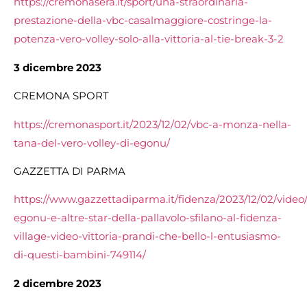
https://cremonasera.it/sport/una-straordinaria-
prestazione-della-vbc-casalmaggiore-costringe-la-
potenza-vero-volley-solo-alla-vittoria-al-tie-break-3-2
3 dicembre 2023
CREMONA SPORT
https://cremonasport.it/2023/12/02/vbc-a-monza-nella-
tana-del-vero-volley-di-egonu/
GAZZETTA DI PARMA
https://www.gazzettadiparma.it/fidenza/2023/12/02/video
egonu-e-altre-star-della-pallavolo-sfilano-al-fidenza-
village-video-vittoria-prandi-che-bello-l-entusiasmo-
di-questi-bambini-749114/
2 dicembre 2023