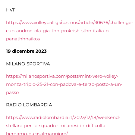
HVF
https://www.volleyball.gr/cosmos/article/30676/challenge-
cup-andron-ola-gia-thn-prokrish-sthn-italia-o-
panathhnaikos
19 dicembre 2023
MILANO SPORTIVA
https://milanosportiva.com/posts/mint-vero-volley-
monza-triplo-25-21-con-padova-e-terzo-posto-a-un-
passo
RADIO LOMBARDIA
https://www.radiolombardia.it/2023/12/18/weekend-
stellare-per-le-squadre-milanesi-in-difficolta-
bergamo-e-casalmaggiore/