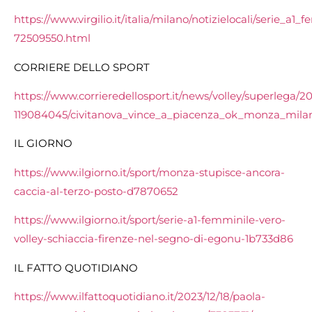
https://www.virgilio.it/italia/milano/notizielocali/serie_
72509550.html
CORRIERE DELLO SPORT
https://www.corrieredellosport.it/news/volley/superlega/20
119084045/civitanova_vince_a_piacenza_ok_monza_mila
IL GIORNO
https://www.ilgiorno.it/sport/monza-stupisce-ancora-
caccia-al-terzo-posto-d7870652
https://www.ilgiorno.it/sport/serie-a1-femminile-vero-
volley-schiaccia-firenze-nel-segno-di-egonu-1b733d86
IL FATTO QUOTIDIANO
https://www.ilfattoquotidiano.it/2023/12/18/paola-