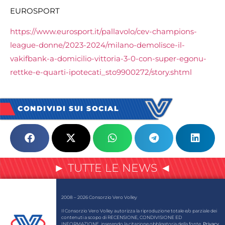
EUROSPORT
https://www.eurosport.it/pallavolo/cev-champions-
league-donne/2023-2024/milano-demolisce-il-
vakifbank-a-domicilio-vittoria-3-0-con-super-egonu-
rettke-e-quarti-ipotecati_sto9900272/story.shtml
CONDIVIDI SUI SOCIAL
► TUTTE LE NEWS ◄
2008 – 2026 Consorzio Vero Volley
Il Consorzio Vero Volley autorizza la riproduzione totale e/o parziale dei
contenuti a scopo di RECENSIONE, CONDIVISIONE ED
INFORMAZIONE, inserendo la citazione obbligatoria della fonte.
Privacy