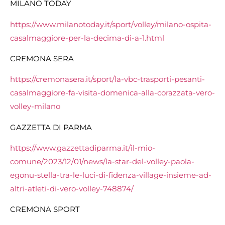
MILANO TODAY
https://www.milanotoday.it/sport/volley/milano-ospita-
casalmaggiore-per-la-decima-di-a-1.html
CREMONA SERA
https://cremonasera.it/sport/la-vbc-trasporti-pesanti-
casalmaggiore-fa-visita-domenica-alla-corazzata-vero-
volley-milano
GAZZETTA DI PARMA
https://www.gazzettadiparma.it/il-mio-
comune/2023/12/01/news/la-star-del-volley-paola-
egonu-stella-tra-le-luci-di-fidenza-village-insieme-ad-
altri-atleti-di-vero-volley-748874/
CREMONA SPORT