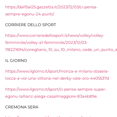
https://dal15al25.gazzetta.it/2023/12/03/ci-pensa-
sempre-egonu-24-punti/
CORRIERE DELLO SPORT
https://www.corrieredellosport.it/news/volley/volley-
femminile/volley-a1-femminile/2023/12/03-
118221694/conegliano_10_su_10_milano_cede_un_punto_
IL GIORNO
https://www.ilgiorno.it/sport/monza-e-milano-stasera-
tocca-a-voi-una-vittoria-nel-derby-vale-oro-4405537d
https://www.ilgiorno.it/sport/ci-pensa-sempre-super-
egonu-lallianz-piega-casalmaggiore-83a4b89e
CREMONA SERA