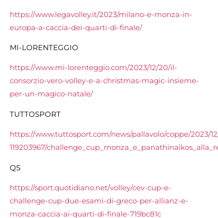
https://www.legavolley.it/2023/milano-e-monza-in-
europa-a-caccia-dei-quarti-di-finale/
MI-LORENTEGGIO
https://www.mi-lorenteggio.com/2023/12/20/il-
consorzio-vero-volley-e-a-christmas-magic-insieme-
per-un-magico-natale/
TUTTOSPORT
https://www.tuttosport.com/news/pallavolo/coppe/2023/12
119203967/challenge_cup_monza_e_panathinaikos_alla_r
QS
https://sport.quotidiano.net/volley/cev-cup-e-
challenge-cup-due-esami-di-greco-per-allianz-e-
monza-caccia-ai-quarti-di-finale-719bc81c