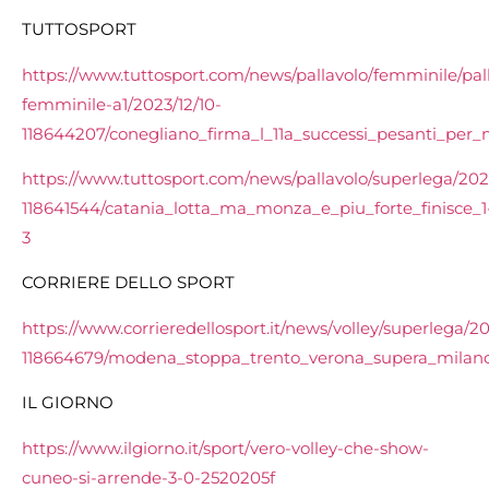
TUTTOSPORT
https://www.tuttosport.com/news/pallavolo/femminile/pal
femminile-a1/2023/12/10-
118644207/conegliano_firma_l_11a_successi_pesanti_per
https://www.tuttosport.com/news/pallavolo/superlega/2023
118641544/catania_lotta_ma_monza_e_piu_forte_finisce_1
3
CORRIERE DELLO SPORT
https://www.corrieredellosport.it/news/volley/superlega/202
118664679/modena_stoppa_trento_verona_supera_milano
IL GIORNO
https://www.ilgiorno.it/sport/vero-volley-che-show-
cuneo-si-arrende-3-0-2520205f