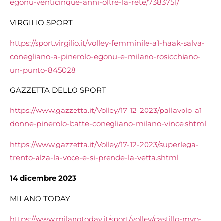
egonu-venticinque-anni-oltre-la-rete/7383751/
VIRGILIO SPORT
https://sport.virgilio.it/volley-femminile-a1-haak-salva-
conegliano-a-pinerolo-egonu-e-milano-rosicchiano-
un-punto-845028
GAZZETTA DELLO SPORT
https://www.gazzetta.it/Volley/17-12-2023/pallavolo-a1-
donne-pinerolo-batte-conegliano-milano-vince.shtml
https://www.gazzetta.it/Volley/17-12-2023/superlega-
trento-alza-la-voce-e-si-prende-la-vetta.shtml
14 dicembre 2023
MILANO TODAY
https://www.milanotoday.it/sport/volley/castillo-mvp-