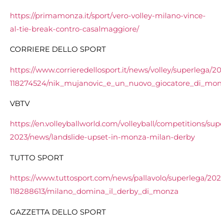
https://primamonza.it/sport/vero-volley-milano-vince-
al-tie-break-contro-casalmaggiore/
CORRIERE DELLO SPORT
https://www.corrieredellosport.it/news/volley/superlega/2
118274524/nik_mujanovic_e_un_nuovo_giocatore_di_mo
VBTV
https://en.volleyballworld.com/volleyball/competitions/sup
2023/news/landslide-upset-in-monza-milan-derby
TUTTO SPORT
https://www.tuttosport.com/news/pallavolo/superlega/202
118288613/milano_domina_il_derby_di_monza
GAZZETTA DELLO SPORT