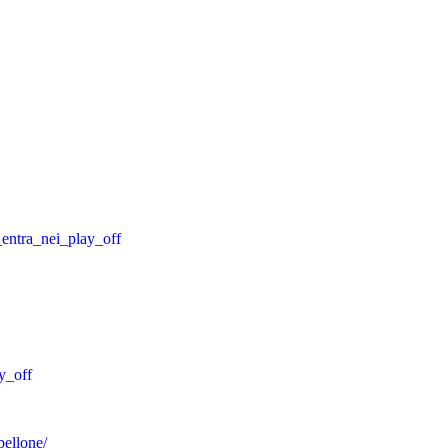
_entra_nei_play_off
y_off
bellone/