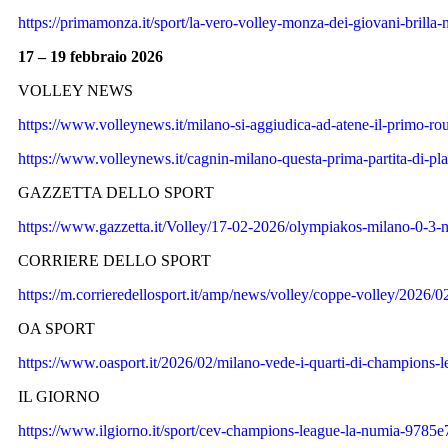
https://primamonza.it/sport/la-vero-volley-monza-dei-giovani-brilla-
17 – 19 febbraio 2026
VOLLEY NEWS
https://www.volleynews.it/milano-si-aggiudica-ad-atene-il-primo-ro
https://www.volleynews.it/cagnin-milano-questa-prima-partita-di-pla
GAZZETTA DELLO SPORT
https://www.gazzetta.it/Volley/17-02-2026/olympiakos-milano-0-3-
CORRIERE DELLO SPORT
https://m.corrieredellosport.it/amp/news/volley/coppe-volley/20
OA SPORT
https://www.oasport.it/2026/02/milano-vede-i-quarti-di-champions-lea
IL GIORNO
https://www.ilgiorno.it/sport/cev-champions-league-la-numia-9785