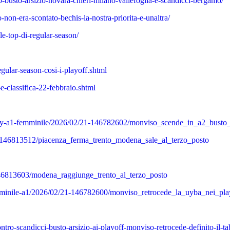
-busto-arsizio-novara-chieri-milano-vallefoglia-e-scandicci-bergamo/
non-era-scontato-bechis-la-nostra-priorita-e-unaltra/
e-top-di-regular-season/
gular-season-cosi-i-playoff.shtml
e-classifica-22-febbraio.shtml
olley-a1-femminile/2026/02/21-146782602/monviso_scende_in_a2_busto
22-146813512/piacenza_ferma_trento_modena_sale_al_terzo_posto
146813603/modena_raggiunge_trento_al_terzo_posto
emminile-a1/2026/02/21-146782600/monviso_retrocede_la_uyba_nei_pla
tro-scandicci-busto-arsizio-ai-playoff-monviso-retrocede-definito-il-ta