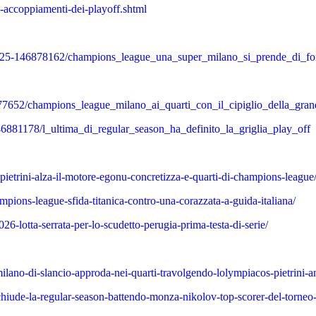
i-accoppiamenti-dei-playoff.shtml
/02/25-146878162/champions_league_una_super_milano_si_prende_di_for
77652/champions_league_milano_ai_quarti_con_il_cipiglio_della_gran
46881178/l_ultima_di_regular_season_ha_definito_la_griglia_play_off
pietrini-alza-il-motore-egonu-concretizza-e-quarti-di-champions-league
mpions-league-sfida-titanica-contro-una-corazzata-a-guida-italiana/
6-lotta-serrata-per-lo-scudetto-perugia-prima-testa-di-serie/
ilano-di-slancio-approda-nei-quarti-travolgendo-lolympiacos-pietrini-
chiude-la-regular-season-battendo-monza-nikolov-top-scorer-del-torneo