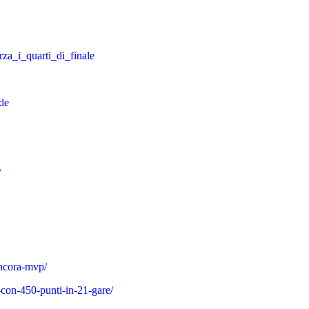
za_i_quarti_di_finale
de
/
ancora-mvp/
-con-450-punti-in-21-gare/