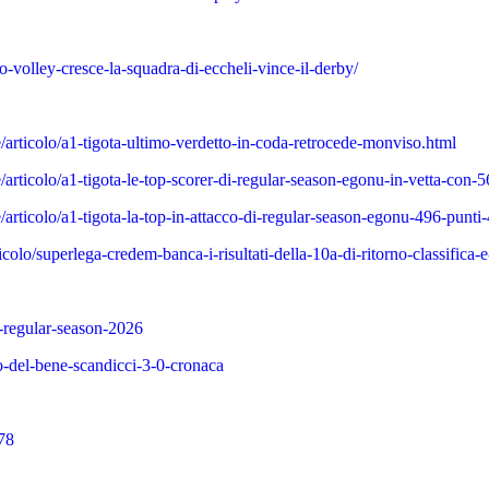
-volley-cresce-la-squadra-di-eccheli-vince-il-derby/
/articolo/a1-tigota-ultimo-verdetto-in-coda-retrocede-monviso.html
articolo/a1-tigota-le-top-scorer-di-regular-season-egonu-in-vetta-con-5
/articolo/a1-tigota-la-top-in-attacco-di-regular-season-egonu-496-punti
colo/superlega-credem-banca-i-risultati-della-10a-di-ritorno-classifica
-regular-season-2026
-del-bene-scandicci-3-0-cronaca
878