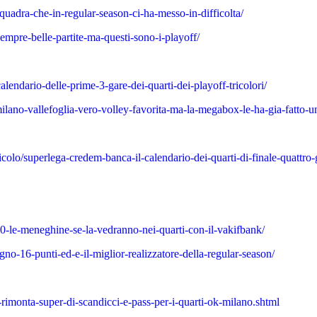
quadra-che-in-regular-season-ci-ha-messo-in-difficolta/
empre-belle-partite-ma-questi-sono-i-playoff/
lendario-delle-prime-3-gare-dei-quarti-dei-playoff-tricolori/
lano-vallefoglia-vero-volley-favorita-ma-la-megabox-le-ha-gia-fatto-u
colo/superlega-credem-banca-il-calendario-dei-quarti-di-finale-quattro-g
-le-meneghine-se-la-vedranno-nei-quarti-con-il-vakifbank/
o-16-punti-ed-e-il-miglior-realizzatore-della-regular-season/
imonta-super-di-scandicci-e-pass-per-i-quarti-ok-milano.shtml