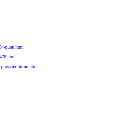
64-punti.html
-478.html
-e-prossimo-turno.html