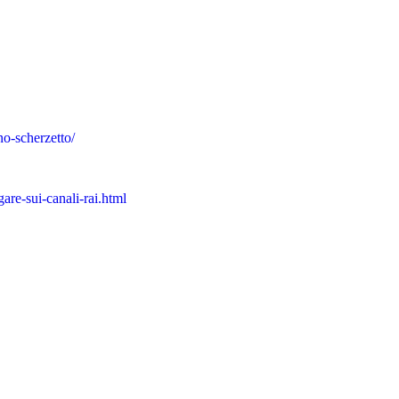
no-scherzetto/
are-sui-canali-rai.html