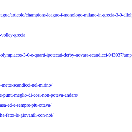
league/articolo/champions-league-f-monologo-milano-in-grecia-3-0-allo
volley-grecia
n-l-olympiacos-3-0-e-quarti-ipotecati-derby-novara-scandicci-943937/amp
-mette-scandicci-nel-mirino/
re-punti-meglio-di-cosi-non-poteva-andare/
asa-ed-e-sempre-piu-ottava/
ha-fatto-le-giovanili-con-noi/