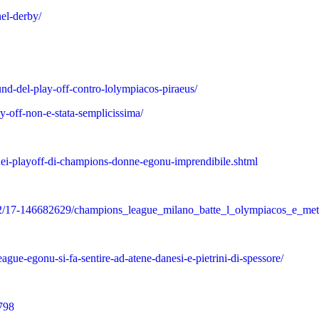
nel-derby/
und-del-play-off-contro-lolympiacos-piraeus/
y-off-non-e-stata-semplicissima/
nei-playoff-di-champions-donne-egonu-imprendibile.shtml
26/02/17-146682629/champions_league_milano_batte_l_olympiacos_e_met
gue-egonu-si-fa-sentire-ad-atene-danesi-e-pietrini-di-spessore/
e798