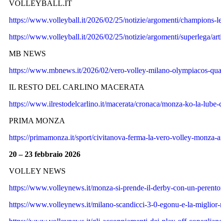
VOLLEYBALL.IT
https://www.volleyball.it/2026/02/25/notizie/argomenti/champions-l
https://www.volleyball.it/2026/02/25/notizie/argomenti/superlega/art
MB NEWS
https://www.mbnews.it/2026/02/vero-volley-milano-olympiacos-quar
IL RESTO DEL CARLINO MACERATA
https://www.ilrestodelcarlino.it/macerata/cronaca/monza-ko-la-lube
PRIMA MONZA
https://primamonza.it/sport/civitanova-ferma-la-vero-volley-monza-a
20 – 23 febbraio 2026
VOLLEY NEWS
https://www.volleynews.it/monza-si-prende-il-derby-con-un-perento
https://www.volleynews.it/milano-scandicci-3-0-egonu-e-la-miglior-r