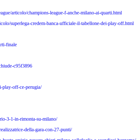
eague/articolo/champions-league-f-anche-milano-ai-quarti.html
icolo/superlega-credem-banca-ufficiale-il-tabellone-dei-play-off.html
ti-finale
-chiude-c95f3896
i-play-off-ce-perugia/
rio-3-1-in-rimonta-su-milano/
ealizzatrice-della-gara-con-27-punti/