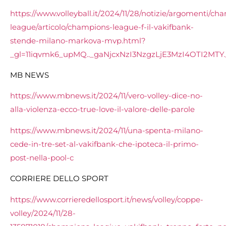
https://www.volleyball.it/2024/11/28/notizie/argomenti/ch
league/articolo/champions-league-f-il-vakifbank-
stende-milano-markova-mvp.html?
_gl=11iqvmk6_upMQ.._gaNjcxNzI3NzgzLjE3MzI4OTI2MT
MB NEWS
https://www.mbnews.it/2024/11/vero-volley-dice-no-
alla-violenza-ecco-true-love-il-valore-delle-parole
https://www.mbnews.it/2024/11/una-spenta-milano-
cede-in-tre-set-al-vakifbank-che-ipoteca-il-primo-
post-nella-pool-c
CORRIERE DELLO SPORT
https://www.corrieredellosport.it/news/volley/coppe-
volley/2024/11/28-