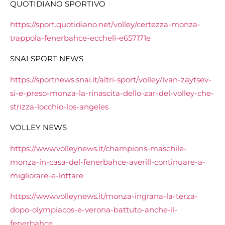
QUOTIDIANO SPORTIVO
https://sport.quotidiano.net/volley/certezza-monza-
trappola-fenerbahce-eccheli-e657171e
SNAI SPORT NEWS
https://sportnews.snai.it/altri-sport/volley/ivan-zaytsev-
si-e-preso-monza-la-rinascita-dello-zar-del-volley-che-
strizza-locchio-los-angeles
VOLLEY NEWS
https://www.volleynews.it/champions-maschile-
monza-in-casa-del-fenerbahce-averill-continuare-a-
migliorare-e-lottare
https://www.volleynews.it/monza-ingrana-la-terza-
dopo-olympiacos-e-verona-battuto-anche-il-
fenerbahce