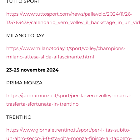
TUTTO SPORT
https://www.tuttosport.com/news/pallavolo/2024/11/26-
135763438/calendario_vero_volley_il_backstage_in_un_vi
MILANO TODAY
https://www.milanotoday.it/sport/volley/champions-
milano-attesa-sfida-affascinante.html
23-25 novembre 2024
PRIMA MONZA
https://primamonza.it/sport/per-la-vero-volley-monza-
trasferta-sfortunata-in-trentino
TRENTINO
https://www.giornaletrentino.it/sport/per-l-itas-subito-
un-altro-secco-3-0-stavolta-monza-finisce-al-tappeto-