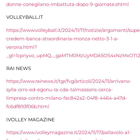
donne-conegliano-imbattuta-dopo-9-giornate.shtml
VOLLEYBALL.IT
https://www.volleyball.it/2024/11/17/notizie/argomenti/supe
credem-banca-straordinaria-monza-netto-3-1-a-
verona.html?
_gl=1cpnyvo_upMQ.._gaMTM0MzUyMDA5OS4xNzMxOTI2
RAI NEWS
https://www.rainews.it/tgr/fvg/articoli/2024/11/arrivano-
sylla-orro-ed-egonu-la-cda-talmassons-cerca-
limpresa-contro-milano-fac842a2-04f8-4464-a47d-
fc6df893f06b.html
IVOLLEY MAGAZINE
https://www.ivolleymagazine.it/2024/11/17/pallavolo-a1-