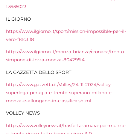
1.3935023
IL GIORNO
https://www.ilgiorno.it/sport/mission-impossible-per-il-
vero-f81c31f8
https://www.ilgiorno.it/monza-brianza/cronaca/trento-
simpone-di-forza-monza-804295f4
LA GAZZETTA DELLO SPORT
https://www.gazzetta.it/Volley/24-11-2024/volley-
superlega-perugia-e-trento-superano-milano-e-
monza-e-allungano-in-classifica.shtml
VOLLEY NEWS
https://www.volleynews.it/trasferta-amara-per-monza-
a-trento-riesce-tutto-bene-e-vince-3-0