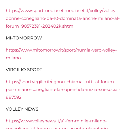
https://www.sportmediaset.mediaset.it/volley/volley-
donne-conegliano-da-10-dominata-anche-milano-al-
forum_90572391-202402k.shtml
MI-TOMORROW
https://www.mitomorrow.it/sport/numia-vero-volley-
milano
VIRGILIO SPORT
https://sport.virgilio.it/egonu-chiama-tutti-al-forum-
per-milano-conegliano-la-supersfida-inizia-sui-social-
887592
VOLLEY NEWS
https://www.volleynews.it/a1-femminile-milano-
conegliano-al-forum-sara-un-evento-planetario