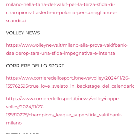
milano-nella-tana-del-vakif-per-la-terza-sfida-di-
champions-trasferte-in-polonia-per-conegliano-e-
scandicci
VOLLEY NEWS
https://www.volleynews.it/milano-alla-prova-vakifbank-
daalderop-sara-una-sfida-impegnativa-e-intensa
CORRIERE DELLO SPORT
https://www.corrieredellosport.it/news/volley/2024/11/26-
135762595/true_love_svelato_in_backstage_del_calendario
https://www.corrieredellosport.it/news/volley/coppe-
volley/2024/11/27-
135810275/champions_league_supersfida_vakifbank-
milano