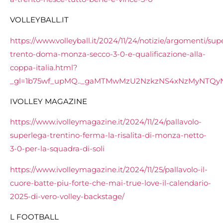
VOLLEYBALL.IT
https://www.volleyball.it/2024/11/24/notizie/argomenti/sup
trento-doma-monza-secco-3-0-e-qualificazione-alla-
coppa-italia.html?
_gl=1b75wf_upMQ.._gaMTMwMzU2NzkzNS4xNzMyNTQyN
IVOLLEY MAGAZINE
https://www.ivolleymagazine.it/2024/11/24/pallavolo-
superlega-trentino-ferma-la-risalita-di-monza-netto-
3-0-per-la-squadra-di-soli
https://www.ivolleymagazine.it/2024/11/25/pallavolo-il-
cuore-batte-piu-forte-che-mai-true-love-il-calendario-
2025-di-vero-volley-backstage/
L FOOTBALL