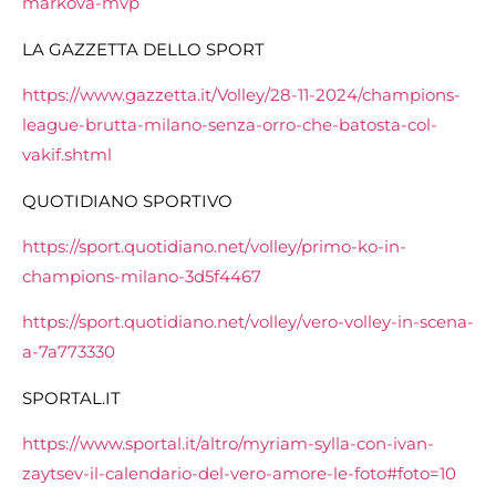
markova-mvp
LA GAZZETTA DELLO SPORT
https://www.gazzetta.it/Volley/28-11-2024/champions-
league-brutta-milano-senza-orro-che-batosta-col-
vakif.shtml
QUOTIDIANO SPORTIVO
https://sport.quotidiano.net/volley/primo-ko-in-
champions-milano-3d5f4467
https://sport.quotidiano.net/volley/vero-volley-in-scena-
a-7a773330
SPORTAL.IT
https://www.sportal.it/altro/myriam-sylla-con-ivan-
zaytsev-il-calendario-del-vero-amore-le-foto#foto=10