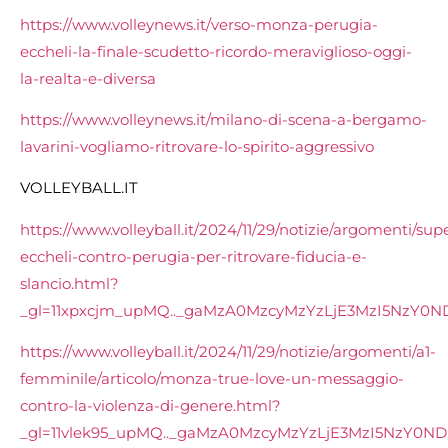
https://www.volleynews.it/verso-monza-perugia-
eccheli-la-finale-scudetto-ricordo-meraviglioso-oggi-
la-realta-e-diversa
https://www.volleynews.it/milano-di-scena-a-bergamo-
lavarini-vogliamo-ritrovare-lo-spirito-aggressivo
VOLLEYBALL.IT
https://www.volleyball.it/2024/11/29/notizie/argomenti/su
eccheli-contro-perugia-per-ritrovare-fiducia-e-
slancio.html?
_gl=11xpxcjm_upMQ.._gaMzA0MzcyMzYzLjE3MzI5NzY0N
https://www.volleyball.it/2024/11/29/notizie/argomenti/a1-
femminile/articolo/monza-true-love-un-messaggio-
contro-la-violenza-di-genere.html?
_gl=11vlek95_upMQ.._gaMzA0MzcyMzYzLjE3MzI5NzY0N