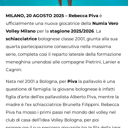
MILANO, 20 AGOSTO 2025 – Rebecca Piva
è
ufficialmente una nuova giocatrice della
Numia Vero
Volley Milano
per la
stagione 2025/2026
. La
schiacciatrice
bolognese classe 2001, giunta alla sua
quarta partecipazione consecutiva nella massima
serie, completa così il reparto laterale della formazione
meneghina unendosi alle compagne Pietrini, Lanier e
Cagnin.
Nata nel 2001 a Bologna, per
Piva
la pallavolo è una
questione di famiglia: la giovane bolognese è infatti
figlia d’arte dell’ex pallavolista Alberto Piva, mentre la
madre è l’ex schiacciatrice Brunella Filippini. Rebecca
Piva ha mosso i primi passi nel mondo del volley nel
club di casa dell’Idea Volley Bologna, per poi
proseguire il suo percorso giovanile tra le fila della Igor