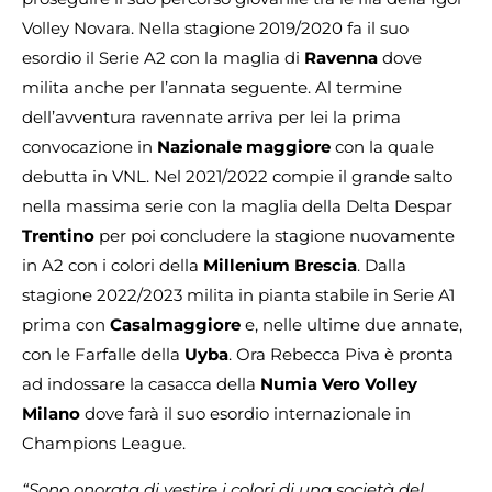
Volley Novara. Nella stagione 2019/2020 fa il suo
esordio il Serie A2 con la maglia di
Ravenna
dove
milita anche per l’annata seguente. Al termine
dell’avventura ravennate arriva per lei la prima
convocazione in
Nazionale maggiore
con la quale
debutta in VNL. Nel 2021/2022 compie il grande salto
nella massima serie con la maglia della Delta Despar
Trentino
per poi concludere la stagione nuovamente
in A2 con i colori della
Millenium Brescia
. Dalla
stagione 2022/2023 milita in pianta stabile in Serie A1
prima con
Casalmaggiore
e, nelle ultime due annate,
con le Farfalle della
Uyba
. Ora Rebecca Piva è pronta
ad indossare la casacca della
Numia Vero Volley
Milano
dove farà il suo esordio internazionale in
Champions League.
“Sono onorata di vestire i colori di una società del