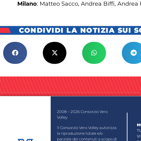
Milano
: Matteo Sacco, Andrea Biffi, Andrea
CONDIVIDI LA NOTIZIA SUI 
2008 – 2026 Consorzio Vero
Volley
H
Il Consorzio Vero Volley autorizza
T
la riproduzione totale e/o
V
parziale dei contenuti a scopo di