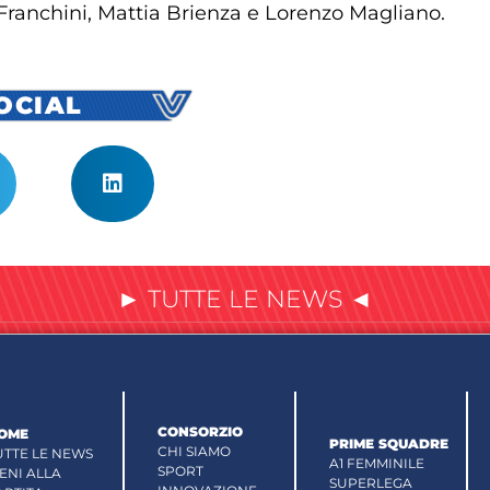
 Franchini, Mattia Brienza e Lorenzo Magliano.
SOCIAL
► TUTTE LE NEWS ◄
CONSORZIO
OME
PRIME SQUADRE
CHI SIAMO
UTTE LE NEWS
A1 FEMMINILE
SPORT
IENI ALLA
SUPERLEGA