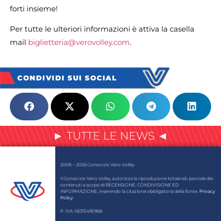
forti insieme!
Per tutte le ulteriori informazioni è attiva la casella
mail
biglietteria@verovolley.com
.
CONDIVIDI SUI SOCIAL
► TUTTE LE NEWS ◄
2008 – 2026 Consorzio Vero Volley
Il Consorzio Vero Volley autorizza la riproduzione totale e/o parziale dei
contenuti a scopo di RECENSIONE, CONDIVISIONE ED
INFORMAZIONE, inserendo la citazione obbligatoria della fonte.
Privacy
Policy
.
P. IVA: 06315490968