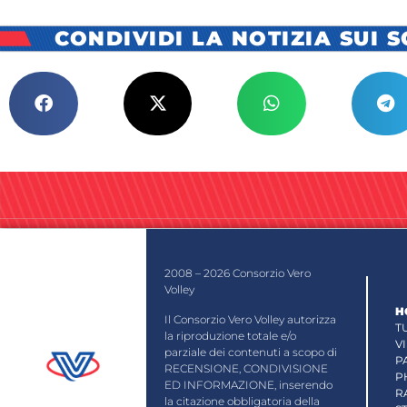
CONDIVIDI LA NOTIZIA SUI 
2008 – 2026 Consorzio Vero
Volley
H
Il Consorzio Vero Volley autorizza
T
la riproduzione totale e/o
V
parziale dei contenuti a scopo di
P
RECENSIONE, CONDIVISIONE
P
ED INFORMAZIONE, inserendo
R
la citazione obbligatoria della