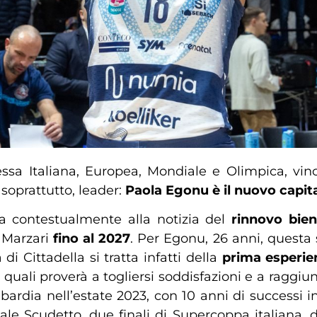
a Italiana, Europea, Mondiale e Olimpica, vinc
soprattutto, leader:
Paola Egonu
è il nuovo capit
iva contestualmente alla notizia del
rinnovo
bien
 Marzari
fino al 2027
. Per Egonu, 26 anni, questa 
di Cittadella si tratta infatti della
prima esperie
 quali proverà a togliersi soddisfazioni e a raggiu
ardia nell’estate 2023, con 10 anni di successi in 
nale Scudetto, due finali di Supercoppa italiana, 