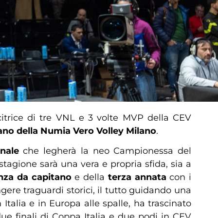
itrice di tre VNL e 3 volte MVP della CEV
ano della
Numia Vero Volley Milano
.
nale
che legherà la neo Campionessa del
stagione sarà una vera e propria sfida, sia a
nza da capitano
e della
terza annata
con i
ngere traguardi storici, il tutto guidando una
Italia e in Europa alle spalle, ha trascinato
due finali di Coppa Italia e due podi in CEV