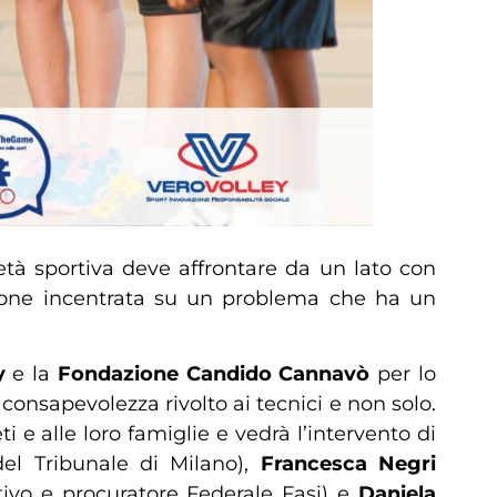
età sportiva deve affrontare da un lato con
azione incentrata su un problema che ha un
y
e la
Fondazione Candido Cannavò
per lo
 consapevolezza rivolto ai tecnici e non solo.
ti e alle loro famiglie e vedrà l’intervento di
el Tribunale di Milano),
Francesca Negri
ivo e procuratore Federale Fasi) e
Daniela